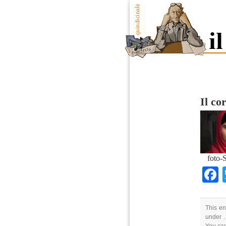
Il co
foto-
This en
under .