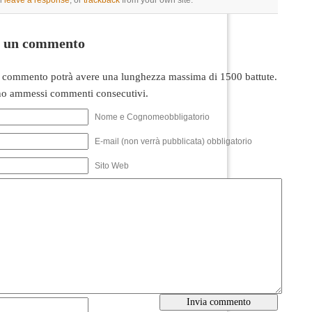
n
leave a response
, or
trackback
from your own site.
i un commento
 commento potrà avere una lunghezza massima di 1500 battute.
o ammessi commenti consecutivi.
Nome e Cognomeobbligatorio
E-mail (non verrà pubblicata) obbligatorio
Sito Web