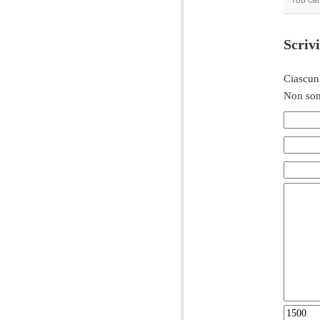
You ca
Scriv
Ciascun
Non son