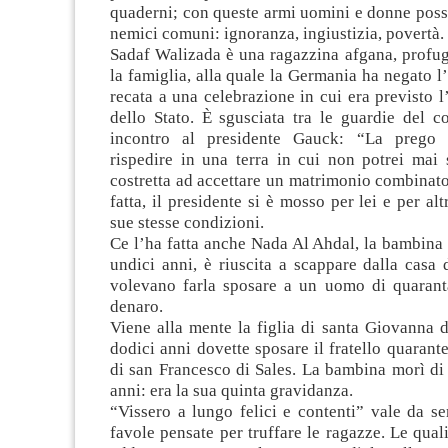
quaderni; con queste armi uomini e donne poss
nemici comuni: ignoranza, ingiustizia, povertà.
Sadaf Walizada è una ragazzina afgana, profug
la famiglia, alla quale la Germania ha negato l’
recata a una celebrazione in cui era previsto l
dello Stato. È sgusciata tra le guardie del c
incontro al presidente Gauck: “La prego
rispedire in una terra in cui non potrei mai 
costretta ad accettare un matrimonio combinato
fatta, il presidente si è mosso per lei e per altr
sue stesse condizioni.
Ce l’ha fatta anche Nada Al Ahdal, la bambina
undici anni, è riuscita a scappare dalla casa 
volevano farla sposare a un uomo di quarant
denaro.
Viene alla mente la figlia di santa Giovanna 
dodici anni dovette sposare il fratello quarante
di san Francesco di Sales. La bambina morì di 
anni: era la sua quinta gravidanza.
“Vissero a lungo felici e contenti” vale da s
favole pensate per truffare le ragazze. Le qual