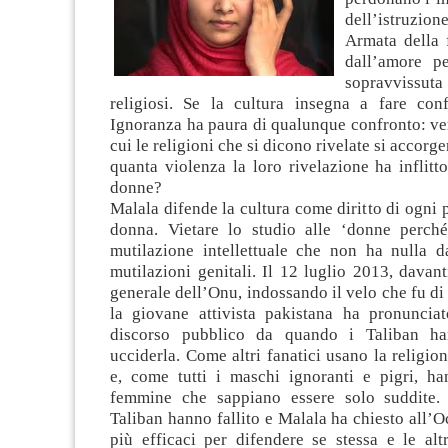
dell’istruzi
Armata della 
dall’amore p
sopravvissut
religiosi. Se la cultura insegna a fare conf
Ignoranza ha paura di qualunque confronto: ve
cui le religioni che si dicono rivelate si accorg
quanta violenza la loro rivelazione ha inflitto
donne?
Malala difende la cultura come diritto di ogni
donna. Vietare lo studio alle ‘donne perch
mutilazione intellettuale che non ha nulla da
mutilazioni genitali. Il 12 luglio 2013, davan
generale dell’Onu, indossando il velo che fu di
la giovane attivista pakistana ha pronuncia
discorso pubblico da quando i Taliban ha
ucciderla. Come altri fanatici usano la religion
e, come tutti i maschi ignoranti e pigri, h
femmine che sappiano essere solo suddite. 
Taliban hanno fallito e Malala ha chiesto all’O
più efficaci per difendere se stessa e le altr