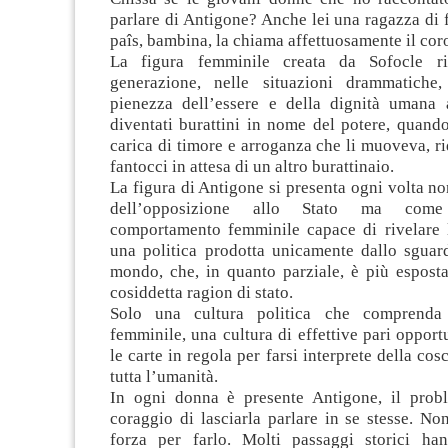
parlare di Antigone? Anche lei una ragazza di f
paîs, bambina, la chiama affettuosamente il cor
La figura femminile creata da Sofocle r
generazione, nelle situazioni drammatiche,
pienezza dell’essere e della dignità umana
diventati burattini in nome del potere, quando
carica di timore e arroganza che li muoveva, ri
fantocci in attesa di un altro burattinaio.
La figura di Antigone si presenta ogni volta 
dell’opposizione allo Stato ma com
comportamento femminile capace di rivelare 
una politica prodotta unicamente dallo sguar
mondo, che, in quanto parziale, è più esposta 
cosiddetta ragion di stato.
Solo una cultura politica che comprenda
femminile, una cultura di effettive pari opport
le carte in regola per farsi interprete della co
tutta l’umanità.
In ogni donna è presente Antigone, il prob
coraggio di lasciarla parlare in se stesse. No
forza per farlo. Molti passaggi storici ha