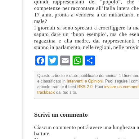
quindi rappresentanti del “popolo”, che
competenze per raccontare all’Italia intera ch
17 anni, pronta a vendersi a un miliardario, 
male?
I giornali si sono sprecati a crocifiggere la 
saputo dare un ‘buon esempio’, ma che esem
ragazzina e alla madre, dai rappresentanti
stanno in parlamento, nelle regioni, nelle provi
Facebook
Twitter
Email
WhatsApp
Condividi
Questo articolo è stato pubblicato domenica, 1 Dicembre
e classificato in
Interventi e Opinioni
. Puoi seguire i co
articolo tramite il feed
RSS 2.0
. Puoi
inviare un commen
trackback
dal tuo sito.
Scrivi un commento
Ciascun commento potrà avere una lunghezza 
battute.