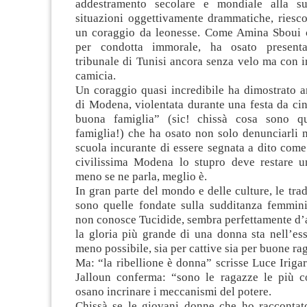
addestramento secolare e mondiale alla su
situazioni oggettivamente drammatiche, riesco
un coraggio da leonesse. Come Amina Sboui c
per condotta immorale, ha osato presenta
tribunale di Tunisi ancora senza velo ma con 
camicia.
Un coraggio quasi incredibile ha dimostrato a
di Modena, violentata durante una festa da ci
buona famiglia” (sic! chissà cosa sono que
famiglia!) che ha osato non solo denunciarli 
scuola incurante di essere segnata a dito come
civilissima Modena lo stupro deve restare un
meno se ne parla, meglio è.
In gran parte del mondo e delle culture, le trad
sono quelle fondate sulla sudditanza femmini
non conosce Tucidide, sembra perfettamente d’
la gloria più grande di una donna sta nell’es
meno possibile, sia per cattive sia per buone rag
Ma: “la ribellione è donna” scrisse Luce Iriga
Jalloun conferma: “sono le ragazze le più c
osano incrinare i meccanismi del potere.
Chissà se le giovani donne che ho raccontat