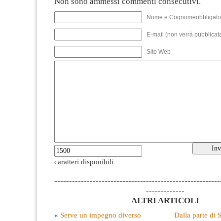
Non sono ammessi commenti consecutivi.
Nome e Cognomeobbligato
E-mail (non verrà pubblicata
Sito Web
caratteri disponibili
--------------------------------------------------------
-------------
ALTRI ARTICOLI
«
Serve un impegno diverso
Dalla parte di 