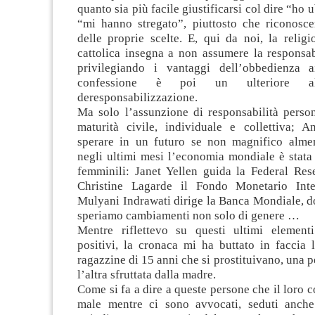
quanto sia più facile giustificarsi col dire “ho
“mi hanno stregato”, piuttosto che riconoscer
delle proprie scelte. E, qui da noi, la relig
cattolica insegna a non assumere la responsab
privilegiando i vantaggi dell’obbedienza a
confessione è poi un ulteriore a
deresponsabilizzazione.
Ma solo l’assunzione di responsabilità person
maturità civile, individuale e collettiva; A
sperare in un futuro se non magnifico alme
negli ultimi mesi l’economia mondiale è stata
femminili: Janet Yellen guida la Federal Res
Christine Lagarde il Fondo Monetario Inter
Mulyani Indrawati dirige la Banca Mondiale, d
speriamo cambiamenti non solo di genere …
Mentre riflettevo su questi ultimi element
positivi, la cronaca mi ha buttato in faccia 
ragazzine di 15 anni che si prostituivano, una p
l’altra sfruttata dalla madre.
Come si fa a dire a queste persone che il loro
male mentre ci sono avvocati, seduti anche