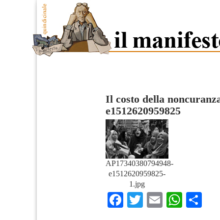
Il costo della noncuranz
e1512620959825
AP17340380794948-
e1512620959825-
1.jpg
Facebook
Twitter
Email
What
Co