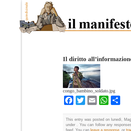
Il diritto all’informazio
congo_bambino_soldato.jpg
Facebook
Twitter
Email
What
Co
This entry was posted on lunedì, Magg
under . You can follow any responses
feed. You can
leave a response
, or
tr