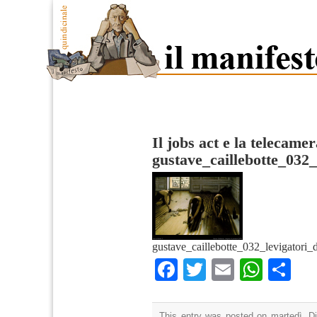
Il jobs act e la telecame
gustave_caillebotte_032
gustave_caillebotte_032_levigatori
Facebook
Twitter
Email
What
Co
This entry was posted on martedì, D