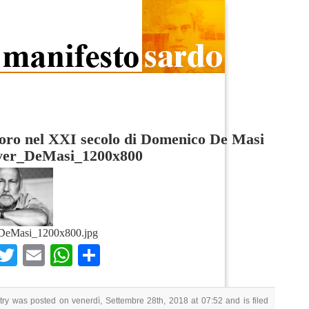
voro nel XXI secolo di Domenico De Masi
ver_DeMasi_1200x800
DeMasi_1200x800.jpg
Facebook
Twitter
Email
WhatsApp
Condividi
try was posted on venerdì, Settembre 28th, 2018 at 07:52 and is filed