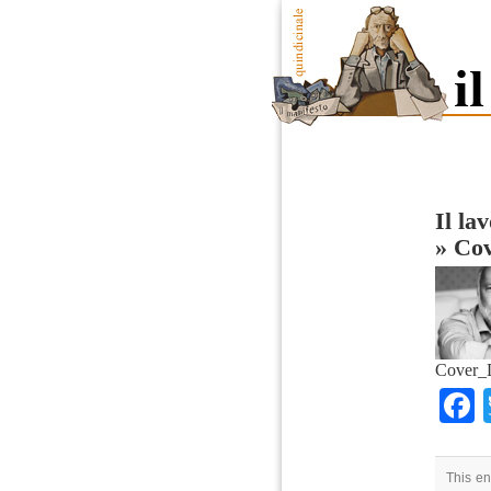
Il la
»
Co
Cover_
This en