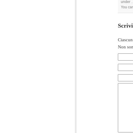
under .
You can
Scriv
Ciascun
Non son