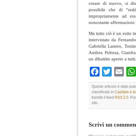
creare di nuovo, si dis
possibile che di “redd
impropriamente ad ess
nonostante affermazioni 
Ma tutto ciò è un esito i
intervistato da Fernand
Gabriella Lanero, Tonin
Andrea Pubusa, Gianfra
un dibattito aperto a tutti
Faceboo
Twitte
Em
Questo articolo è stato pu
classificato in
Capitale e l
tramite il feed
RSS 2.0
. Pu
sito.
Scrivi un commen