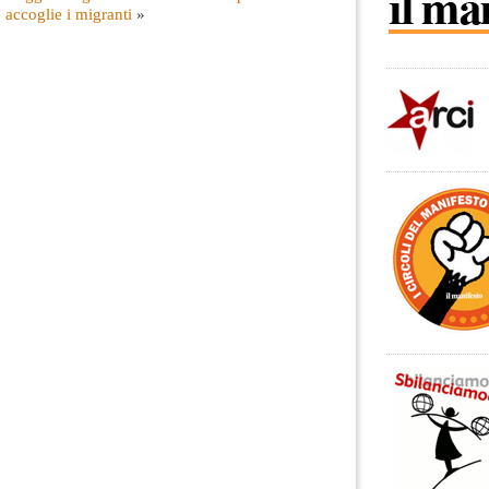
accoglie i migranti
»