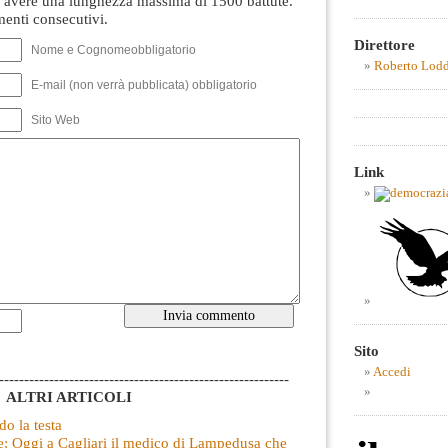
avere una lunghezza massima di 1500 battute.
nti consecutivi.
Direttore
Nome e Cognomeobbligatorio
Roberto Lod
E-mail (non verrà pubblicata) obbligatorio
Sito Web
Link
Sito
Accedi
----------------------------------------------------------
ALTRI ARTICOLI
do la testa
e: Oggi a Cagliari il medico di Lampedusa che