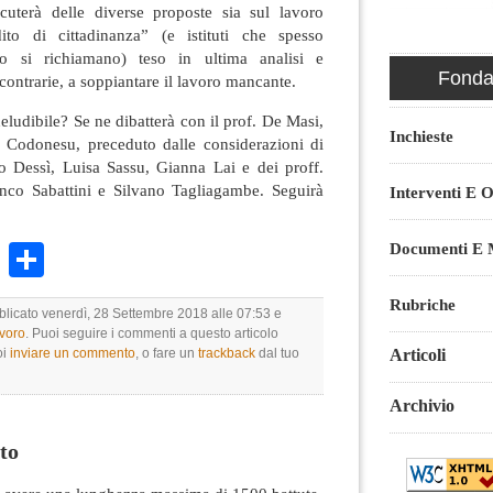
cuterà delle diverse proposte sia sul lavoro
ito di cittadinanza” (e istituti che spesso
o si richiamano) teso in ultima analisi e
Fondaz
contrarie, a soppiantare il lavoro mancante.
neludibile? Se ne dibatterà con il prof. De Masi,
Inchieste
o Codonesu, preceduto dalle considerazioni di
o Dessì, Luisa Sassu, Gianna Lai e dei proff.
nco Sabattini e Silvano Tagliagambe. Seguirà
Interventi E O
.
Documenti E M
k
r
ail
WhatsApp
Condividi
Rubriche
bblicato venerdì, 28 Settembre 2018 alle 07:53 e
avoro
. Puoi seguire i commenti a questo articolo
Articoli
oi
inviare un commento
, o fare un
trackback
dal tuo
Archivio
to