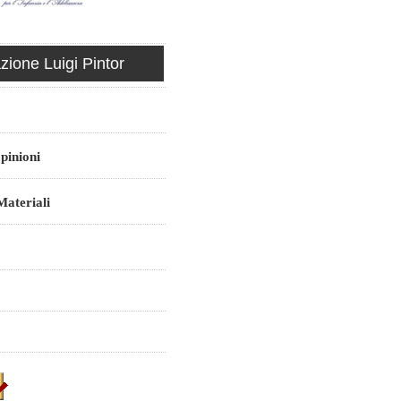
ione Luigi Pintor
pinioni
ateriali