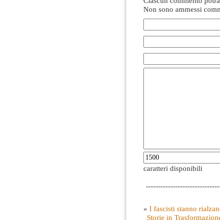
Ciascun commento potrà 
Non sono ammessi comme
caratteri disponibili
------------------------------
«
I fascisti stanno rialzan
Storie in Trasformazion