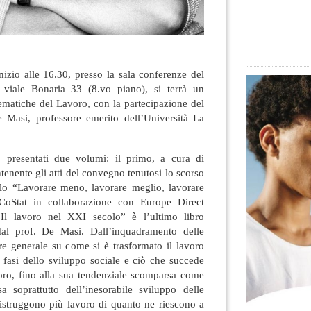
nizio alle 16.30, presso la sala conferenze del
viale Bonaria 33 (8.vo piano), si terrà un
 tematiche del Lavoro, con la partecipazione del
Masi, professore emerito dell’Università La
o presentati due volumi: il primo, a cura di
nente gli atti del convegno tenutosi lo scorso
tolo “Lavorare meno, lavorare meglio, lavorare
l CoStat in collaborazione con Europe Direct
Il lavoro nel XXI secolo” è l’ultimo libro
 dal prof. De Masi. Dall’inquadramento delle
re generale su come si è trasformato il lavoro
ie fasi dello sviluppo sociale e ciò che succede
ro, fino alla sua tendenziale scomparsa come
sa soprattutto dell’inesorabile sviluppo delle
distruggono più lavoro di quanto ne riescono a