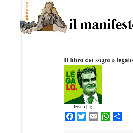
Il libro dei sogni
»
legalo
legalo.jpg
Facebook
Twitter
Email
What
Co