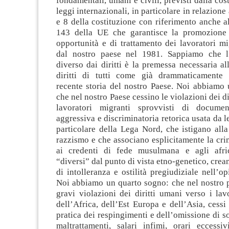
fondamentali, umani e civili, previsti dalla cos
leggi internazionali, in particolare in relazione a
e 8 della costituzione con riferimento anche 
143 della UE che garantisce la promozione 
opportunità e di trattamento dei lavoratori mig
dal nostro paese nel 1981. Sappiamo che l’
diverso dai diritti è la premessa necessaria al
diritti di tutti come già drammaticamente 
recente storia del nostro Paese. Noi abbiamo 
che nel nostro Paese cessino le violazioni dei di
lavoratori migranti sprovvisti di docume
aggressiva e discriminatoria retorica usata da le
particolare della Lega Nord, che istigano all
razzismo e che associano esplicitamente la cri
ai credenti di fede musulmana e agli afri
“diversi” dal punto di vista etno-genetico, cre
di intolleranza e ostilità pregiudiziale nell’o
Noi abbiamo un quarto sogno: che nel nostro p
gravi violazioni dei diritti umani verso i lav
dell’Africa, dell’Est Europa e dell’Asia, cess
pratica dei respingimenti e dell’omissione di s
maltrattamenti, salari infimi, orari eccessi