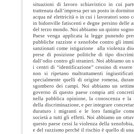
situazioni di lavoro schiavistico in cui par
trattenuta dall’impresa per un posto in dormitor
acqua né elettricità o in cui i lavoratori sono c
in bidonville fatiscenti e degne persino delle a
del terzo mondo. Noi abbiamo un quinto sogno:
Paese venga applicata la legge punendo pre
pubbliche razziste e xenofobe contro gli immi
sanzionati come istigazione alla violenza dis
prese di posizione politiche di tipo discrimi
dall’odio contro gli stranieri. Noi abbiamo un 
i centri di “identificazione” cessino di essere
non si ripetano maltrattamenti ingiustifica
specialmente quelli di origine romena, durant
sgombero dei campi. Noi abbiamo un settimo
governo di questo paese compia atti concreti
nella pubblica opinione, la conoscenza e la
della discriminazione, e per integrare concret
duraturo i migranti e le loro famiglie com
società a tutti gli effetti. Noi abbiamo un otta
questo paese cessi la violenza della xenofobia
e del razzismo perché il rischio è quello di una