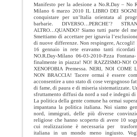
Manifesto per la adesione a No.R.Day – No 
Milano 6 marzo 2010 IL LIBRO DEI SOGNI 
conquistare per un’Italia orientata al prog
barbarie. DIVERSO…PERCHE’? STRA
ALTRO…
QUANDO? Siamo tutti parte del med
Smettiamo di accettare per ignavia l’esclusion
di nuove differenze. Non respingere, Accogli! 
16 gennaio in rete eravamo tanti ricordati
NO.R.Day-Milano 06-03-2010-P.zza Fontan
finalmente in piazza! NO! RAZZISMO-NO!
XENOFOBIA Premessa. NERI, NOI COME 
NON BRACCIA! Tacere ormai è essere compl
acconsentire a uno stato di cose vergognoso fatt
di fame, di paura e di miseria sistematizzate. 
sfruttamento diffusi da nord a sud e indegni di 
La politica della gente comune ha ormai supera
impantana la politica italiana. Noi siamo gen
nord, immigrati, delle più diverse convinzi
religiose che hanno scoperto di avere 10 sog
cui realizzazione è necessaria per trasfor
italiana in un mondo meno ingiusto. Vog