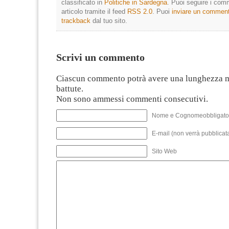
classificato in
Politiche in Sardegna
. Puoi seguire i com
articolo tramite il feed
RSS 2.0
. Puoi
inviare un commen
trackback
dal tuo sito.
Scrivi un commento
Ciascun commento potrà avere una lunghezza 
battute.
Non sono ammessi commenti consecutivi.
Nome e Cognomeobbligato
E-mail (non verrà pubblicata
Sito Web