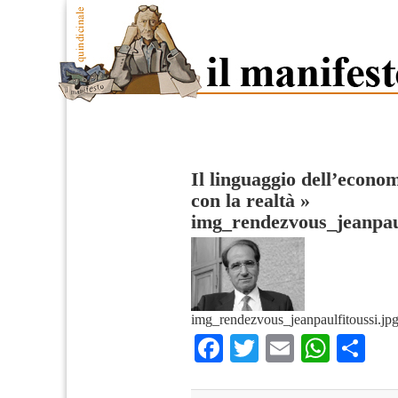
Il linguaggio dell’econo
con la realtà
»
img_rendezvous_jeanpaul
img_rendezvous_jeanpaulfitoussi.jp
Facebook
Twitter
Email
What
Co