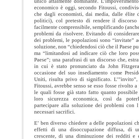
unico attalmente dominante. L’impoverimento
economico è oggi, secondo Fitoussi, condiviso
che dagli economisti, dai media, dalle élite 
politici), col pretesto di rendere il discors
facilmente comprensibile, semplificando (anche
problemi da risolvere. Evitando di considerar
dei problemi, le popolazioni sono “invitate” a
soluzione, non “chiedendosi ciò che il Paese può
ma “limitandosi ad indicare ciò che loro poss
Paese”; una parafrasi di un discorso che, estra
in cui è stato pronunciato da John Fitzger
occasione del suo insediamento come Preside
Uniti, risulta privo di significato. L’”invito”,
Fitoussi, avrebbe senso se esso fosse rivolto a
le quali fosse già stato fatto quanto possibile
loro sicurezza economica, così da poter
partecipare alla soluzione dei problemi con l
necessari sacrifici.
E’ ben diverso chiedere a delle popolazioni c
effetti di una disoccupazione diffusa, di u
crescente, di una diminuzione dei redditi e 