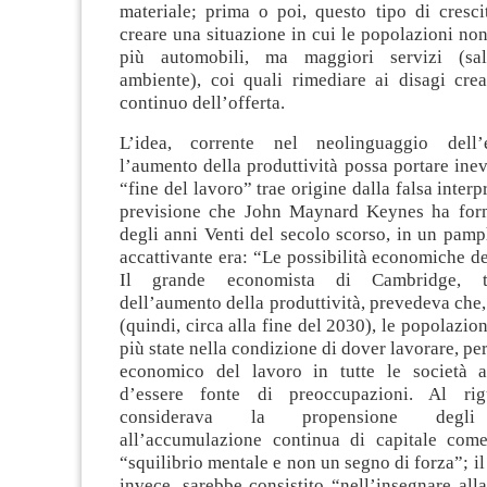
materiale; prima o poi, questo tipo di cresci
creare una situazione in cui le popolazioni n
più automobili, ma maggiori servizi (salu
ambiente), coi quali rimediare ai disagi crea
continuo dell’offerta.
L’idea, corrente nel neolinguaggio dell
l’aumento della produttività possa portare inev
“fine del lavoro” trae origine dalla falsa inter
previsione che John Maynard Keynes ha form
degli anni Venti del secolo scorso, in un pamphl
accattivante era: “Le possibilità economiche dei
Il grande economista di Cambridge, t
dell’aumento della produttività, prevedeva che
(quindi, circa alla fine del 2030), le popolazio
più state nella condizione di dover lavorare, pe
economico del lavoro in tutte le società a
d’essere fonte di preoccupazioni. Al ri
considerava la propensione degli 
all’accumulazione continua di capitale com
“squilibrio mentale e non un segno di forza”; il
invece, sarebbe consistito “nell’insegnare all