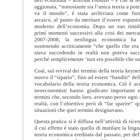
dell’economia – afferma Fitoussi – è che la t
aggionata, “nonostante sia l’unica teoria a pot
va il mondo”, è stata archiviata come for
arcaico, al punto da meritare d’essere espunt
moderno dell’economia. Dopo un suo timid
primi momenti successivi alla crisi dei mercat
2007-2008, la neolingua economica ha r
sostenendo acriticamente “che quello che era
stava succedendo in realtà non poteva succ
perché semplicemente ‘non era possibile che s
Coaì, sul revival dei termini della teoria keyne
nuovo il “sipario”, fino ad essere “banditi” def
vocabolario della teoria economica. Ciò è ac
neoeconomisti hanno giudicato importante e
termini che, secondo loro, avevano perso ogni 
realtà, con l’obiettivo però di “far sparire” qu
situazioni che quei termini designavano.
Questa pratica si è diffusa nell’attività di ricer
il cui effetto è stato quello di mutilare la lingu
teoria economica ereditata dal passato, per defi