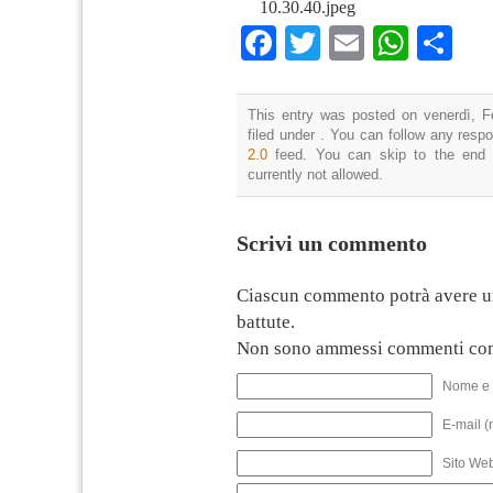
10.30.40.jpeg
Facebook
Twitter
Email
What
Co
This entry was posted on venerdì, F
filed under . You can follow any resp
2.0
feed. You can skip to the end 
currently not allowed.
Scrivi un commento
Ciascun commento potrà avere u
battute.
Non sono ammessi commenti con
Nome e 
E-mail (
Sito We