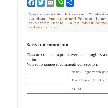
Facebook
Twitter
Email
WhatsApp
Condividi
Questo articolo è stato pubblicato venerdì, 27 Febbraio 
classificato in
Arte e beni culturali
. Puoi seguire i comme
articolo tramite il feed
RSS 2.0
. Puoi
inviare un commen
trackback
dal tuo sito.
Scrivi un commento
Ciascun commento potrà avere una lunghezza 
battute.
Non sono ammessi commenti consecutivi.
Nome e Cognomeobbligato
E-mail (non verrà pubblicata
Sito Web