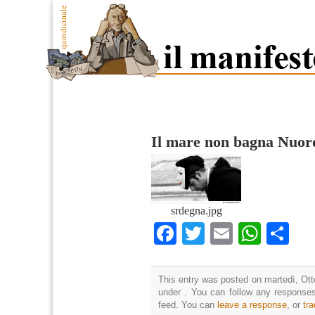
Il mare non bagna Nuor
srdegna.jpg
Facebook
Twitter
Email
What
Co
This entry was posted on martedì, Otto
under . You can follow any responses
feed. You can
leave a response
, or
tr