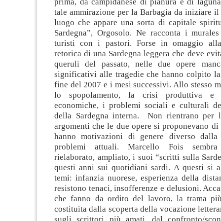
prima, da campidanese di pianura e di laguna
tale ammirazione per la Barbagia da iniziare il
luogo che appare una sorta di capitale spirit
Sardegna”, Orgosolo. Ne racconta i murales
turisti con i pastori. Forse in omaggio al
retorica di una Sardegna leggera che deve evita
queruli del passato, nelle due opere manca
significativi alle tragedie che hanno colpito la
fine del 2007 e i mesi successivi. Allo stesso 
lo spopolamento, la crisi produttiva e 
economiche, i problemi sociali e culturali de
della Sardegna interna. Non rientrano per la
argomenti che le due opere si proponevano di 
hanno motivazioni di genere diverso dalla 
problemi attuali. Marcello Fois sembra 
rielaborato, ampliato, i suoi “scritti sulla Sar
questi anni sui quotidiani sardi. A questi si 
temi: infanzia nuorese, esperienza della dist
resistono tenaci, insofferenze e delusioni. Accan
che fanno da ordito del lavoro, la trama più
costituita dalla scoperta della vocazione lettera
sugli scrittori più amati, dal confronto/sco