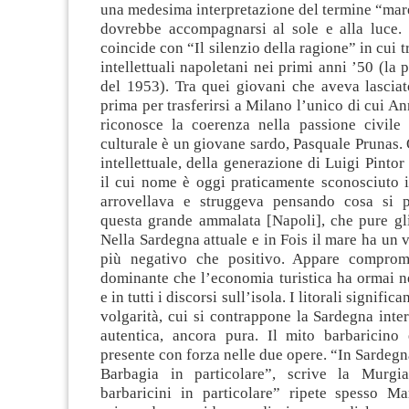
una medesima interpretazione del termine “mare
dovrebbe accompagnarsi al sole e alla luce.
coincide con “Il silenzio della ragione” in cui 
intellettuali napoletani nei primi anni ’50 (la 
del 1953). Tra quei giovani che aveva lascia
prima per trasferirsi a Milano l’unico di cui A
riconosce la coerenza nella passione civile
culturale è un giovane sardo, Pasquale Prunas. 
intellettuale, della generazione di Luigi Pintor
il cui nome è oggi praticamente sconosciuto i
arrovellava e struggeva pensando cosa si p
questa grande ammalata [Napoli], che pure gli
Nella Sardegna attuale e in Fois il mare ha un
più negativo che positivo. Appare comprom
dominante che l’economia turistica ha ormai n
e in tutti i discorsi sull’isola. I litorali signifi
volgarità, cui si contrappone la Sardegna inter
autentica, ancora pura. Il mito barbaricino
presente con forza nelle due opere. “In Sardegna
Barbagia in particolare”, scrive la Murgi
barbaricini in particolare” ripete spesso Ma