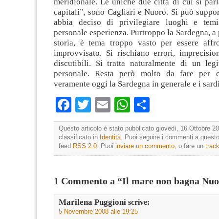
meridionale. Le uniche due città di cui si parl
capitali”, sono Cagliari e Nuoro. Si può suppor
abbia deciso di privilegiare luoghi e tem
personale esperienza. Purtroppo la Sardegna, a p
storia, è tema troppo vasto per essere aff
improvvisato. Si rischiano errori, imprecisio
discutibili. Si tratta naturalmente di un legi
personale. Resta però molto da fare per c
veramente oggi la Sardegna in generale e i sardi
Facebook
Twitter
Email
WhatsApp
Condividi
Questo articolo è stato pubblicato giovedì, 16 Ottobre 20
classificato in
Identità
. Puoi seguire i commenti a questo 
feed
RSS 2.0
. Puoi
inviare un commento
, o fare un
trac
1 Commento a “Il mare non bagna Nu
Marilena Puggioni
scrive:
5 Novembre 2008 alle 19:25