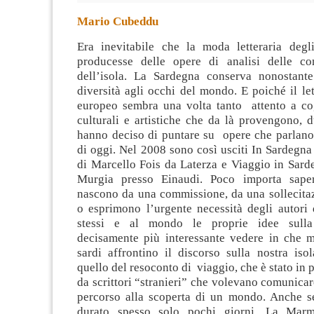
Mario Cubeddu
Era inevitabile che la moda letteraria degli 
producesse delle opere di analisi delle con
dell’isola. La Sardegna conserva nonostant
diversità agli occhi del mondo. E poiché il let
europeo sembra una volta tanto attento a cog
culturali e artistiche che da là provengono, d
hanno deciso di puntare su opere che parlano
di oggi. Nel 2008 sono così usciti In Sardegna
di Marcello Fois da Laterza e Viaggio in Sard
Murgia presso Einaudi. Poco importa sape
nascono da una commissione, da una sollecitaz
o esprimono l’urgente necessità degli autori 
stessi e al mondo le proprie idee sulla
decisamente più interessante vedere in che 
sardi affrontino il discorso sulla nostra iso
quello del resoconto di viaggio, che è stato in 
da scrittori “stranieri” che volevano comunicare
percorso alla scoperta di un mondo. Anche se
durato spesso solo pochi giorni. La Marmo