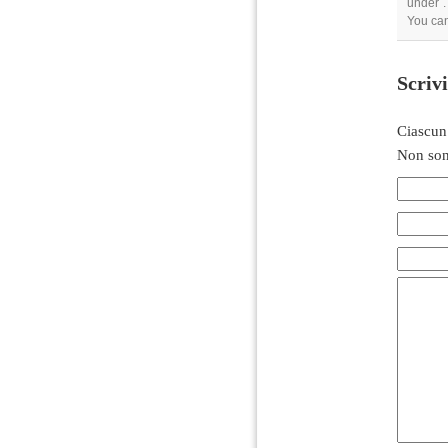
under .
You ca
Scriv
Ciascun
Non son