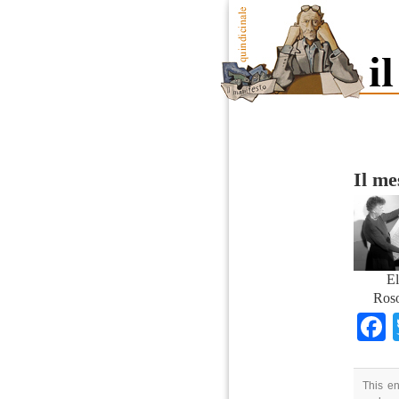
Il me
El
Roso
This en