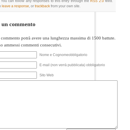
 You can follow any responses to this entry through the
RSS 2.0
feed.
n
leave a response
, or
trackback
from your own site.
i un commento
 commento potrà avere una lunghezza massima di 1500 battute.
o ammessi commenti consecutivi.
Nome e Cognomeobbligatorio
E-mail (non verrà pubblicata) obbligatorio
Sito Web