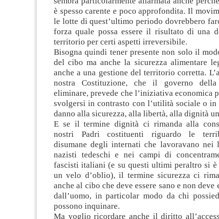
sembra particolarmente allarmata anche perché
è spesso carente e poco approfondita. Il movi
le lotte di quest’ultimo periodo dovrebbero far
forza quale possa essere il risultato di una 
territorio per certi aspetti irreversibile.
Bisogna quindi tener presente non solo il mod
del cibo ma anche la sicurezza alimentare lega
anche a una gestione del territorio corretta. L’
nostra Costituzione, che il governo della
eliminare, prevede che l’iniziativa economica 
svolgersi in contrasto con l’utilità sociale o i
danno alla sicurezza, alla libertà, alla dignità 
E se il termine dignità ci rimanda alla con
nostri Padri costituenti riguardo le terri
disumane degli internati che lavoravano nei l
nazisti tedeschi e nei campi di concentrame
fascisti italiani (e su questi ultimi peraltro si 
un velo d’oblio), il termine sicurezza ci rim
anche al cibo che deve essere sano e non deve 
dall’uomo, in particolar modo da chi possied
possono inquinare.
Ma voglio ricordare anche il diritto all’acces