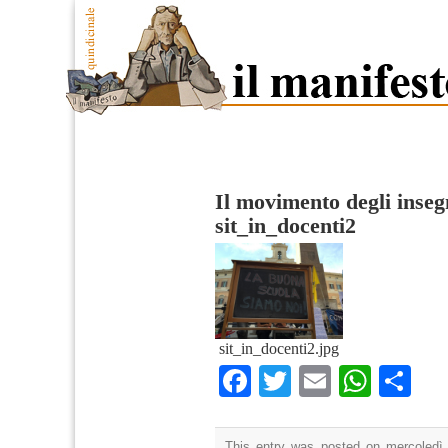
Il movimento degli insegn
sit_in_docenti2
sit_in_docenti2.jpg
Facebook
Twitter
Email
What
Co
This entry was posted on mercoledì,