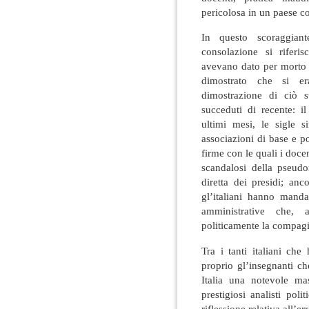
pericolosa in un paese co
In questo scoraggiant
consolazione si riferi
avevano dato per morto i
dimostrato che si er
dimostrazione di ciò s
succeduti di recente: i
ultimi mesi, le sigle s
associazioni di base e po
firme con le quali i doce
scandalosi della pseud
diretta dei presidi; an
gl’italiani hanno mand
amministrative che,
politicamente la compagi
Tra i tanti italiani ch
proprio gl’insegnanti c
Italia una notevole mas
prestigiosi analisti poli
riflessione relativa all’