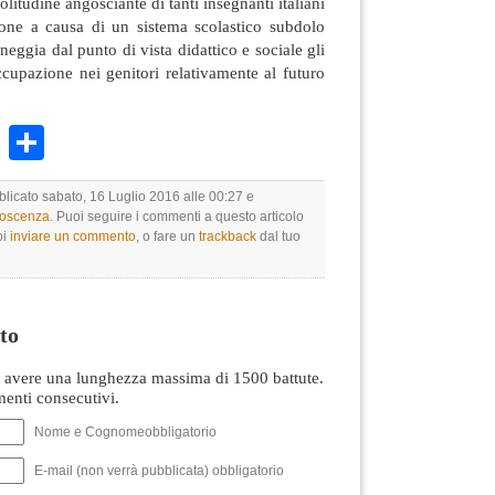
olitudine angosciante di tanti insegnanti italiani
zione a causa di un sistema scolastico subdolo
neggia dal punto di vista didattico e sociale gli
ccupazione nei genitori relativamente al futuro
k
r
ail
WhatsApp
Condividi
blicato sabato, 16 Luglio 2016 alle 00:27 e
noscenza
. Puoi seguire i commenti a questo articolo
oi
inviare un commento
, o fare un
trackback
dal tuo
to
avere una lunghezza massima di 1500 battute.
nti consecutivi.
Nome e Cognomeobbligatorio
E-mail (non verrà pubblicata) obbligatorio