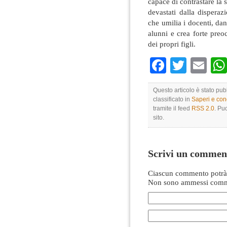
capace di contrastare la s
devastati dalla dispera
che umilia i docenti, dan
alunni e crea forte preo
dei propri figli.
Faceboo
Twitte
Em
Questo articolo è stato pub
classificato in
Saperi e co
tramite il feed
RSS 2.0
. Pu
sito.
Scrivi un commen
Ciascun commento potrà 
Non sono ammessi comme