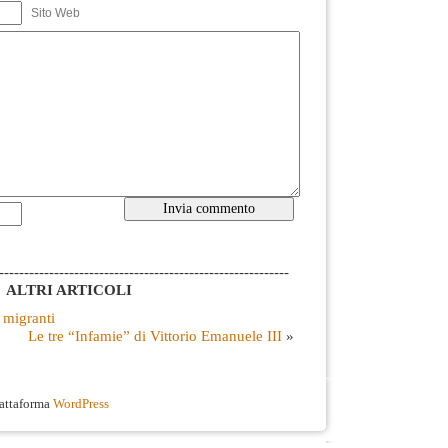
Sito Web
----------------------------------------------------------
ALTRI ARTICOLI
 migranti
Le tre “Infamie” di Vittorio Emanuele III
»
iattaforma
WordPress