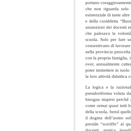
portano coraggiosamente 
che non riguarda solo 
esistenziale di tante alt
e della cosiddetta “Buon
assunzioni dei docenti e
che palesava la volont
scuola. Solo per fare u
consentivano di lavorare 
nella provincia prescelt
con la propria famiglia, i
over, annualmente catte
poter immettere in ruolo
la loro attività didattica
La logica e la raziona
pseudoriforma voluta da
bisogna stupirsi perché 
come ormai quasi tutti h
della scuola, bensì quel
il dogma dell’uomo sol
preside “sceriffo” al qu
docenti, pratica inau