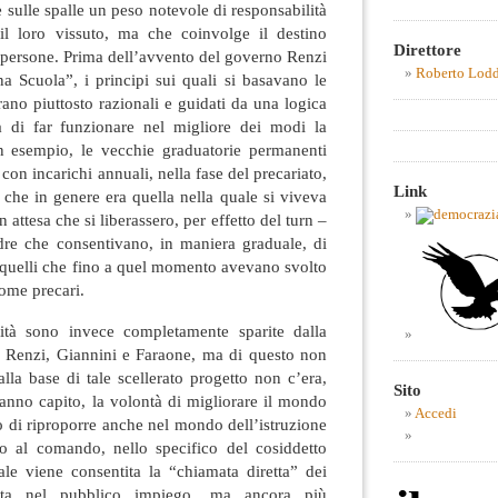
sulle spalle un peso notevole di responsabilità
il loro vissuto, ma che coinvolge il destino
Direttore
re persone. Prima dell’avvento del governo Renzi
Roberto Lod
a Scuola”, i principi sui quali si basavano le
rano piuttosto razionali e guidati da una logica
à di far funzionare nel migliore dei modi la
n esempio, le vecchie graduatorie permanenti
con incarichi annuali, nella fase del precariato,
Link
a che in genere era quella nella quale si viveva
n attesa che si liberassero, per effetto del turn –
dre che consentivano, in maniera graduale, di
 quelli che fino a quel momento avevano svolto
 come precari.
lità sono invece completamente sparite dalla
 Renzi, Giannini e Faraone, ma di questo non
alla base di tale scellerato progetto non c’era,
Sito
anno capito, la volontà di migliorare il mondo
Accedi
lo di riproporre anche nel mondo dell’istruzione
o al comando, nello specifico del cosiddetto
ale viene consentita la “chiamata diretta” dei
dita nel pubblico impiego, ma ancora più