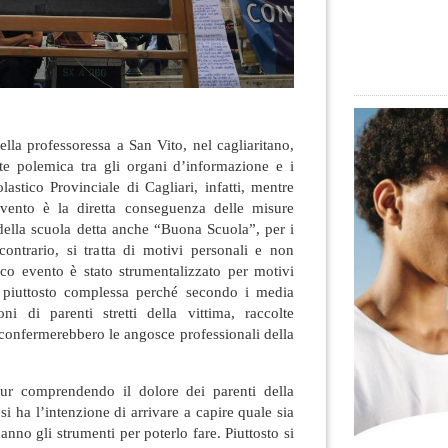
ella professoressa a San Vito, nel cagliaritano,
te polemica tra gli organi d’informazione e i
olastico Provinciale di Cagliari, infatti, mentre
evento è la diretta conseguenza delle misure
 della scuola detta anche “Buona Scuola”, per i
contrario, si tratta di motivi personali e non
gico evento è stato strumentalizzato per motivi
 piuttosto complessa perché secondo i media
oni di parenti stretti della vittima, raccolte
 confermerebbero le angosce professionali della
pur comprendendo il dolore dei parenti della
si ha l’intenzione di arrivare a capire quale sia
anno gli strumenti per poterlo fare. Piuttosto si