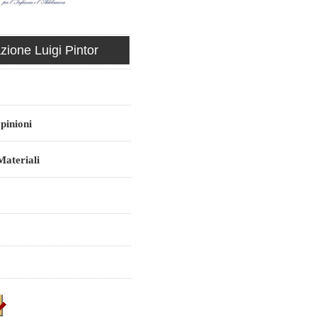
ione Luigi Pintor
pinioni
ateriali