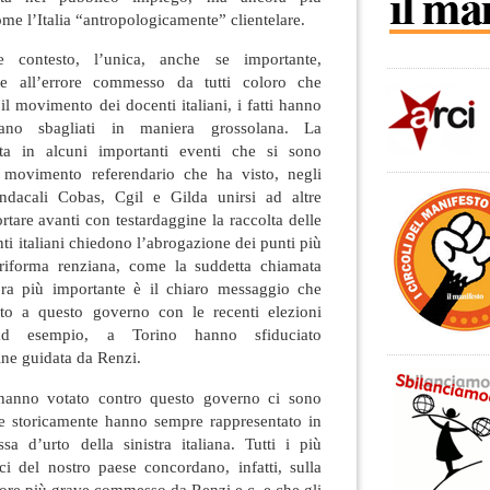
me l’Italia “antropologicamente” clientelare.
e contesto, l’unica, anche se importante,
sce all’errore commesso da tutti coloro che
l movimento dei docenti italiani, i fatti hanno
ano sbagliati in maniera grossolana. La
ta in alcuni importanti eventi che si sono
l movimento referendario che ha visto, negli
indacali Cobas, Cgil e Gilda unirsi ad altre
rtare avanti con testardaggine la raccolta delle
nti italiani chiedono l’abrogazione dei punti più
oriforma renziana, come la suddetta chiamata
cora più importante è il chiaro messaggio che
ato a questo governo con le recenti elezioni
 ad esempio, a Torino hanno sfiduciato
ne guidata da Renzi.
e hanno votato contro questo governo ci sono
he storicamente hanno sempre rappresentato in
sa d’urto della sinistra italiana. Tutti i più
tici del nostro paese concordano, infatti, sulla
errore più grave commesso da Renzi e c. e che gli