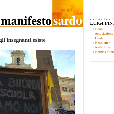
associaz
LUIGI PI
Home
Associazione
Contatti
li insegnanti esiste
Newsletter
Redazione
Norme editori