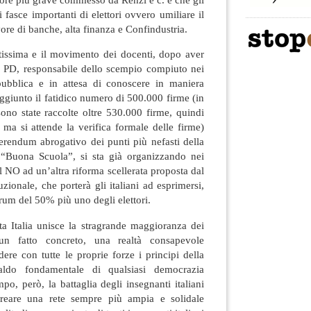
i fasce importanti di elettori ovvero umiliare il
ore di banche, alta finanza e Confindustria.
rtissima e il movimento dei docenti, dopo aver
el PD, responsabile dello scempio compiuto nei
pubblica e in attesa di conoscere in maniera
raggiunto il fatidico numero di 500.000 firme (in
sono state raccolte oltre 530.000 firme, quindi
ma si attende la verifica formale delle firme)
eferendum abrogativo dei punti più nefasti della
 “Buona Scuola”, si sta già organizzando nei
il NO ad un’altra riforma scellerata proposta dal
uzionale, che porterà gli italiani ad esprimersi,
rum del 50% più uno degli elettori.
ta Italia unisce la stragrande maggioranza dei
un fatto concreto, una realtà consapevole
dere con tutte le proprie forze i principi della
aldo fondamentale di qualsiasi democrazia
po, però, la battaglia degli insegnanti italiani
reare una rete sempre più ampia e solidale