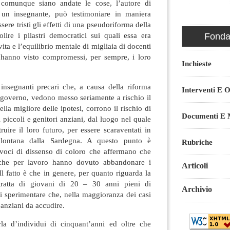
, comunque siano andate le cose, l’autore di
o un insegnante, può testimoniare in maniera
ere tristi gli effetti di una pseudoriforma della
lire i pilastri democratici sui quali essa era
Fondaz
ita e l’equilibrio mentale di migliaia di docenti
 hanno visto compromessi, per sempre, i loro
Inchieste
 insegnanti precari che, a causa della riforma
Interventi E O
e governo, vedono messo seriamente a rischio il
lla migliore delle ipotesi, corrono il rischio di
Documenti E M
i piccoli e genitori anziani, dal luogo nel quale
uire il loro futuro, per essere scaraventati in
 lontana dalla Sardegna. A questo punto è
Rubriche
le voci di dissenso di coloro che affermano che
 che per lavoro hanno dovuto abbandonare i
Articoli
Il fatto è che in genere, per quanto riguarda la
 tratta di giovani di 20 – 30 anni pieni di
Archivio
i sperimentare che, nella maggioranza dei casi
 anziani da accudire.
rla d’individui di cinquant’anni ed oltre che