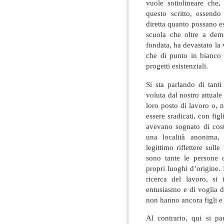
vuole sottolineare che
questo scritto, essend
diretta quanto possano ess
scuola che oltre a demo
fondata, ha devastato la v
che di punto in bianco
progetti esistenziali.
Si sta parlando di tanti
voluta dal nostro attual
loro posto di lavoro o, ne
essere sradicati, con figl
avevano sognato di costr
una località anonima,
legittimo riflettere sul
sono tante le persone
propri luoghi d’origine. 
ricerca del lavoro, si
entusiasmo e di voglia d
non hanno ancora figli e
Al contrario, qui si pa