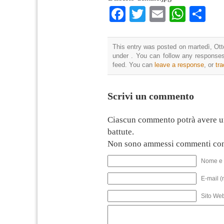
Facebook
Twitter
Email
What
Co
This entry was posted on martedì, Otto
under . You can follow any responses
feed. You can
leave a response
, or
tr
Scrivi un commento
Ciascun commento potrà avere u
battute.
Non sono ammessi commenti con
Nome e 
E-mail (
Sito We