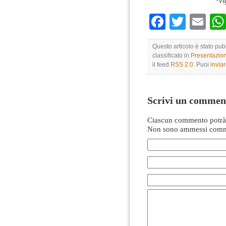
*vi
Faceboo
Twitte
Em
Questo articolo è stato pub
classificato in
Presentazio
il feed
RSS 2.0
. Puoi
invia
Scrivi un commen
Ciascun commento potrà 
Non sono ammessi comme