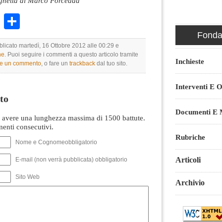
gnetta di Marco Porcedda
k
r
ail
WhatsApp
Condividi
Fondaz
blicato martedì, 16 Ottobre 2012 alle 00:29 e
ne
. Puoi seguire i commenti a questo articolo tramite
Inchieste
re un commento
, o fare un
trackback
dal tuo sito.
Interventi E O
to
Documenti E M
avere una lunghezza massima di 1500 battute.
nti consecutivi.
Rubriche
Nome e Cognomeobbligatorio
Articoli
E-mail (non verrà pubblicata) obbligatorio
Sito Web
Archivio