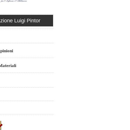
ione Luigi Pintor
pinioni
ateriali