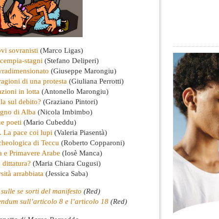
vi sovranisti
(Marco Ligas)
scempia-stagni
(Stefano Deliperi)
vradimensionato
(Giuseppe Marongiu)
ragioni di una protesta
(Giuliana Perrotti)
ioni in lotta
(Antonello Marongiu)
la sul debito?
(Graziano Pintori)
egno di Alba
(Nicola Imbimbo)
e poeti
(Mario Cubeddu)
. La pace coi lupi
(Valeria Piasentà)
cheologica di Teccu
(Roberto Copparoni)
 e Primavere Arabe
(Iosè Manca)
dittatura?
(Maria Chiara Cugusi)
sità arrabbiata
(Jessica Saba)
o sulle se sorti del manifesto
(Red)
endum sull’articolo 8 e l’articolo 18
(Red)