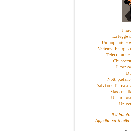
I nuo
La legge 
Un impianto so
Vertenza Energit, 
Telecomunicaz
Chi specu
Il conv
Du
Notti padane
Salviamo l’area ar
Mass-media
Una nuova 
Univer
Il dibattit
Appello per il refer