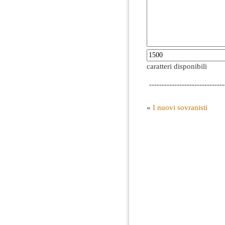
caratteri disponibili
------------------------------
«
I nuovi sovranisti