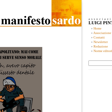
associaz
LUIGI PI
Home
Associazione
Contatti
Newsletter
Redazione
Norme editori