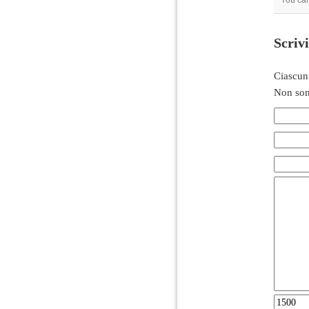
You can
Scriv
Ciascun
Non son