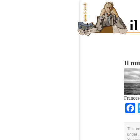
Il n
France
This en
under .