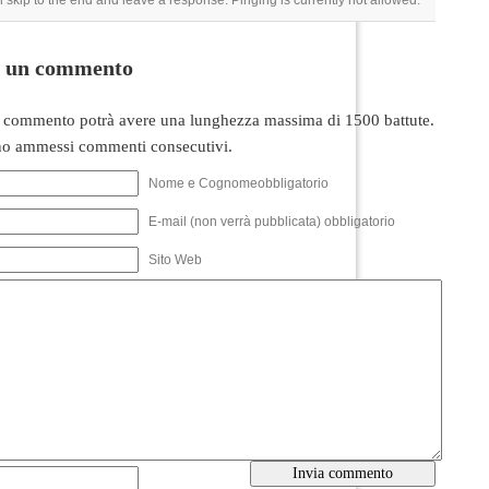
 skip to the end and leave a response. Pinging is currently not allowed.
i un commento
 commento potrà avere una lunghezza massima di 1500 battute.
o ammessi commenti consecutivi.
Nome e Cognomeobbligatorio
E-mail (non verrà pubblicata) obbligatorio
Sito Web