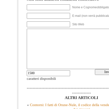
Nome e Cognomeobbligato
E-mail (non verrà pubblicata
Sito Web
caratteri disponibili
--------------------------------------------------------
-------------
ALTRI ARTICOLI
«
Contorni: I fatti di Orune-Nule, il codice della vend