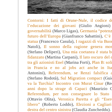
Contorni: I fatti di Orune-Nule, il codice d
l’educazione dei giovani
(Giulio Angioni
governabilità
(Marco Ligas),
Germania “potenza
futuro dell’Europa
(Gianfranco Sabattini),
C’è 
statua
(Francesco Casula),
I ragazzi di via Buo
Natoli),
Il sonno della ragione genera most
(Stefano Deliperi),
Una mia coetanea è stata b
fidanzato
(Martina Carpani),
Il lato oscuro del
tra gli azionisti Enel
(Marina Forti),
Plan B: soli
in Francia e no al jobs act anche in Ita
Antonini),
Referendum, se Renzi falsifica 
(Stefano Rodotà),
Sul Migration compact
(Gui
va la Turchia? Incontro con Murat Cinar
(Re
anni dopo la strage di Capaci
(Maurizio C
Referendum, per non consegnare lo Stato a
(Ottavio Olita),
Veronica Paretta e gli “Eser
libero”
(Roberto Loddo),
Elezioni a Cagliar
destra del centro sinistra
(Claudia Zuncheddu).