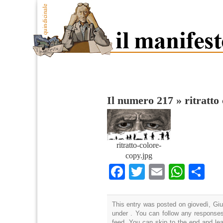
Il numero 217
»
ritratto
ritratto-colore-
copy.jpg
Facebook
Twitter
Email
What
Co
This entry was posted on giovedì, Giu
under . You can follow any responses
feed. You can skip to the end and lea