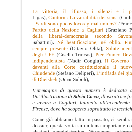
La vittoria, il riflusso, i silenzi e i pe
Ligas),
Contorni: La variabilità dei sensi
(Giul
i Sardi sono pocos locos y mal unidos?
(Franc
Partito della Nazione a Cagliari
(Graziano P
della liberal-democrazia secondo Savon
Sabattini),
Né beatificazione, né oblio. Pi
sempre presente
(Ottavio Olita),
Salute ment
degli UFE
(Gisella Trincas),
Pier Franco Devi
indipendentista
(Nadir Congiu),
Il Governo 
davanti alla Corte costituzionale il nuov
Chiudende
(Stefano Deliperi),
L’intifada dei gi
di Dheisheh
(Omar Suboh),
L’immagine di questo numero è dedicata
Un’illustrazione di
Silvia Ciccu
, illustratrice f
e lavora a Cagliari, laureata all’accademia 
Firenze, dove ha scoperto soprattutto le tecnich
Come già abbiamo fatto in passato, ci sembra 
dossier, questa volta su un tema importante c
elezioni amministrative. Vorremmo sofferma