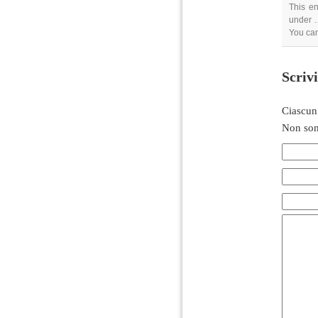
This en
under .
You can
Scriv
Ciascun
Non son