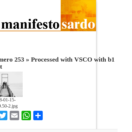
umero 253
»
Processed with VSCO with b1
t
8-01-15-
.50-2.jpg
Facebook
Twitter
Email
WhatsApp
Condividi