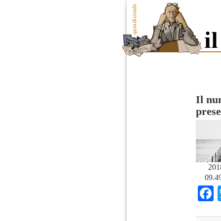
Il n
prese
201
09.49