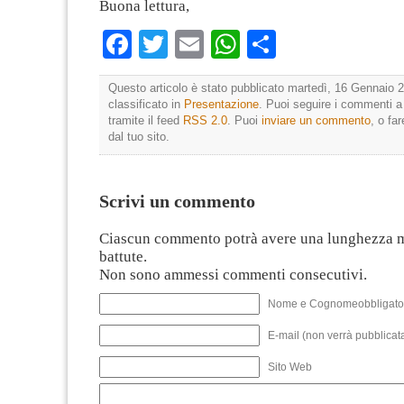
Buona lettura,
Facebook
Twitter
Email
WhatsApp
Condividi
Questo articolo è stato pubblicato martedì, 16 Gennaio 2
classificato in
Presentazione
. Puoi seguire i commenti a
tramite il feed
RSS 2.0
. Puoi
inviare un commento
, o fa
dal tuo sito.
Scrivi un commento
Ciascun commento potrà avere una lunghezza 
battute.
Non sono ammessi commenti consecutivi.
Nome e Cognomeobbligato
E-mail (non verrà pubblicata
Sito Web