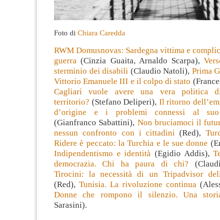
Foto di
Chiara Caredda
RWM Domusnovas: Sardegna vittima e complice 
guerra
(Cinzia Guaita, Arnaldo Scarpa),
Vers
sterminio dei disabili
(Claudio Natoli),
Prima G
Vittorio Emanuele III e il colpo di stato
(France
Cagliari vuole avere una vera politica d
territorio?
(Stefano Deliperi),
Il ritorno dell’e
d’origine e i problemi connessi al suo 
(Gianfranco Sabattini),
Non bruciamoci il futuro
nessun confronto con i cittadini
(Red),
Tur
Ridere è peccato: la Turchia e le sue donne
(Em
Indipendentismo e identità
(Egidio Addis),
T
democrazia. Chi ha paura di chi?
(Claud
Tirocini: la necessità di un Tripadvisor del
(Red),
Tunisia. La rivoluzione continua
(Aless
Donne che rompono il silenzio. Una storia
Sarasini).