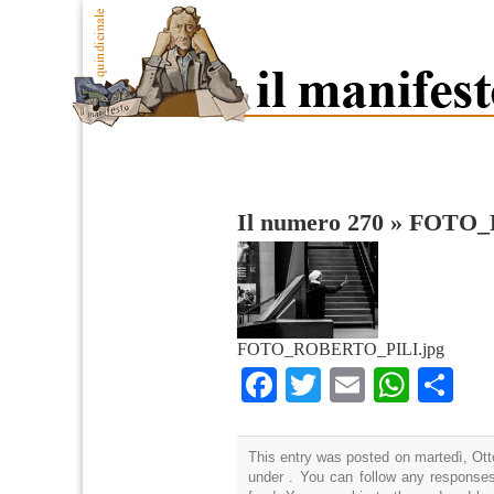
Il numero 270
»
FOTO_
FOTO_ROBERTO_PILI.jpg
Facebook
Twitter
Email
What
Co
This entry was posted on martedì, Otto
under . You can follow any responses