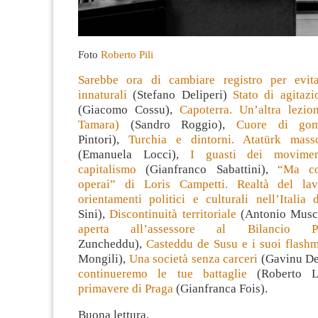
Foto
Roberto Pili
Sarebbe ora di cambiare registro per evita
innaturali
(Stefano Deliperi)
Stato di agitaz
(Giacomo Cossu),
Capoterra. Un’altra lezi
Tamara)
(Sandro Roggio),
Cuore di go
Pintori),
Turchia e dintorni. Atatürk mas
(Emanuela Locci),
I guasti dei movimen
capitalismo
(Gianfranco Sabattini),
“Ma co
operai” di Loris Campetti. Realtà del la
orientamenti politici e culturali nell’Italia 
Sini),
Discontinuità territoriale
(Antonio Musc
aperta all’assessore al Bilancio P
Zuncheddu),
Casteddu de Susu e i suoi flash
Mongili),
Una società senza carceri
(Gavinu De
continueremo le tue battaglie
(Roberto 
primavere di Praga
(Gianfranca Fois).
Buona lettura,