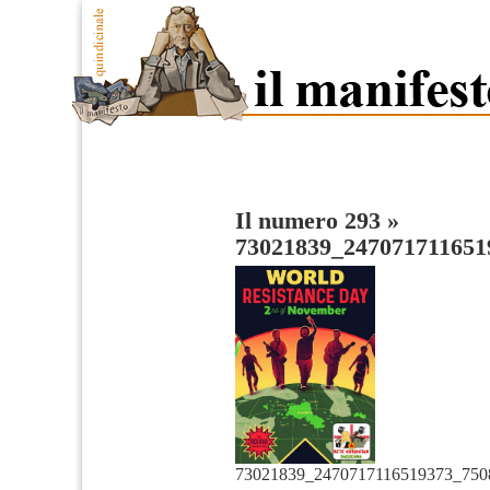
Il numero 293
»
73021839_247071711651
73021839_2470717116519373_750