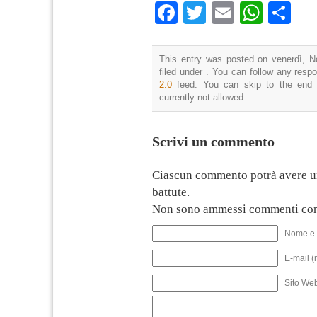
Facebook
Twitter
Email
What
Co
This entry was posted on venerdì, N
filed under . You can follow any resp
2.0
feed. You can skip to the end 
currently not allowed.
Scrivi un commento
Ciascun commento potrà avere u
battute.
Non sono ammessi commenti con
Nome e 
E-mail (
Sito We