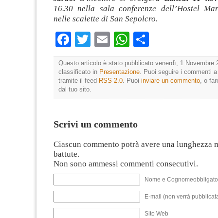
16.30 nella sala conferenze dell’Hostel Ma
nelle scalette di San Sepolcro.
Facebook
Twitter
Email
WhatsApp
Condividi
Questo articolo è stato pubblicato venerdì, 1 Novembre 
classificato in
Presentazione
. Puoi seguire i commenti a
tramite il feed
RSS 2.0
. Puoi
inviare un commento
, o fa
dal tuo sito.
Scrivi un commento
Ciascun commento potrà avere una lunghezza 
battute.
Non sono ammessi commenti consecutivi.
Nome e Cognomeobbligato
E-mail (non verrà pubblicata
Sito Web