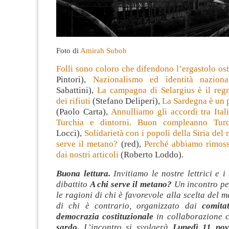
Foto di
Amirah Suboh
Folli sono coloro che difendono l’ergastolo os
Pintori),
Nazionalismo ed identità naziona
Sabattini),
La campagna di Selargius è il regn
dei rifiuti
(Stefano Deliperi),
La Sardegna è un 
(Paolo Carta),
Annulliamo gli accordi tra Ital
Turchia e dintorni. Buon compleanno Turc
Locci),
Solidarietà con i popoli della Siria del 
serve il metano?
(red),
Perché abbiamo rimoss
dai nostri articoli
(Roberto Loddo).
Buona lettura.
Invitiamo le nostre lettrici e i 
dibattito
A chi serve il metano?
Un incontro pe
le ragioni di chi è favorevole alla scelta del m
di chi è contrario, organizzato dai
comita
democrazia costituzionale
in collaborazione
sardo.
L’incontro si svolgerà
Lunedì 11 no