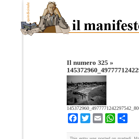
Il numero 325
»
145372960_49777712422
145372960_4977771242297542_80
Facebook
Twitter
Email
What
Co
This entry was posted on martedì, Mar