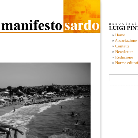
associaz
LUIGI PI
Home
Associazione
Contatti
Newsletter
Redazione
Norme editori