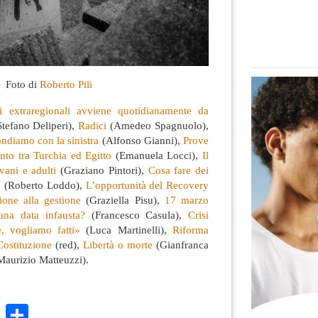
Foto di
Roberto Pili
ti extraregionali avviene quotidianamente da
tefano Deliperi),
Radici
(Amedeo Spagnuolo),
ondiamo con la sinistra
(Alfonso Gianni),
Prove
nto tra Turchia ed Egitto
(Emanuela Locci),
Il
vani e adulti
(Graziano Pintori),
Cosa fare dei
?
(Roberto Loddo),
L’opportunità del Recovery
one alla gestione
(Graziella Pisu),
17 marzo
 una data infausta?
(Francesco Casula),
Crisi
e, vogliamo fatti»
(Luca Martinelli),
Riforma
 Costituzione
(red),
Libertà o morte
(Gianfranca
aurizio Matteuzzi).
k
r
ail
WhatsApp
Condividi