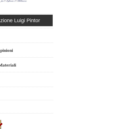
ione Luigi Pintor
pinioni
ateriali