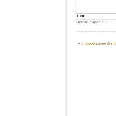
caratteri disponibili
------------------------------
«
L’importazione di rif