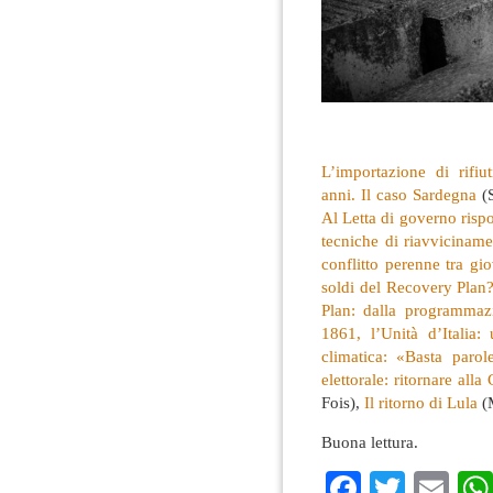
L’importazione di rifiu
anni. Il caso Sardegna
(S
Al Letta di governo risp
tecniche di riavviciname
conflitto perenne tra gio
soldi del Recovery Plan
Plan: dalla programmazi
1861, l’Unità d’Italia:
climatica: «Basta parol
elettorale: ritornare alla
Fois),
Il ritorno di Lula
(M
Buona lettura.
Faceboo
Twitte
Em