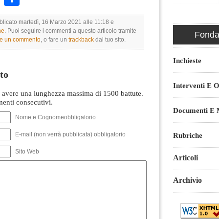
bblicato martedì, 16 Marzo 2021 alle 11:18 e
ne
. Puoi seguire i commenti a questo articolo tramite
Fondaz
re un commento
, o fare un
trackback
dal tuo sito.
Inchieste
to
Interventi E O
avere una lunghezza massima di 1500 battute.
nti consecutivi.
Documenti E M
Nome e Cognomeobbligatorio
Rubriche
E-mail (non verrà pubblicata) obbligatorio
Sito Web
Articoli
Archivio