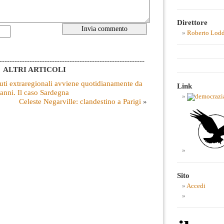
Direttore
Roberto Lod
----------------------------------------------------------
ALTRI ARTICOLI
iuti extraregionali avviene quotidianamente da
Link
anni. Il caso Sardegna
Celeste Negarville: clandestino a Parigi
»
Sito
Accedi