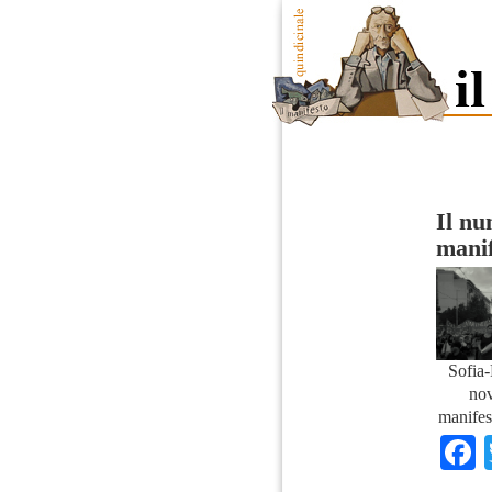
Il n
manif
Sofia-
no
manifes