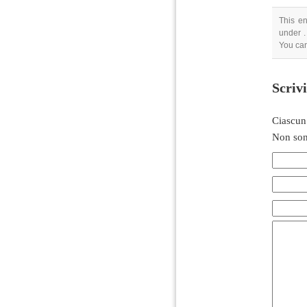
This en
under .
You can
Scriv
Ciascun
Non son