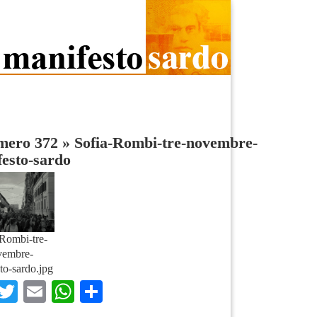
umero 372
»
Sofia-Rombi-tre-novembre-
esto-sardo
Rombi-tre-
vembre-
to-sardo.jpg
Facebook
Twitter
Email
WhatsApp
Condividi