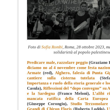
Foto di
Sofia Rombi
, Roma, 28 ottobre 2023, m
solidarietà al popolo palestines
Predicare male, razzolare peggio
(Graziano P
diciamo no al 4 novembre come festa nazion
Armate
(red),
Alghero, falesia di Punta Gi
cantiere sulla cisterna tutelata
(Stefa
Importanza e ruolo della storia generale e lo
Casula),
Riflessioni del “dopo convegno” su A
e la Sardegna
(Franco Meloni),
L’alibi r
mancata ratifica della Carta Europea
(Giuseppe Corongiu),
Studio Terzomolare
Grandi di Chiron Floris
(Roberto Loddo),
L