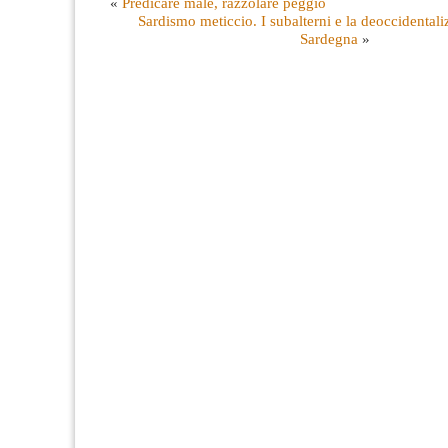
«
Predicare male, razzolare peggio
Sardismo meticcio. I subalterni e la deoccidentali
Sardegna
»