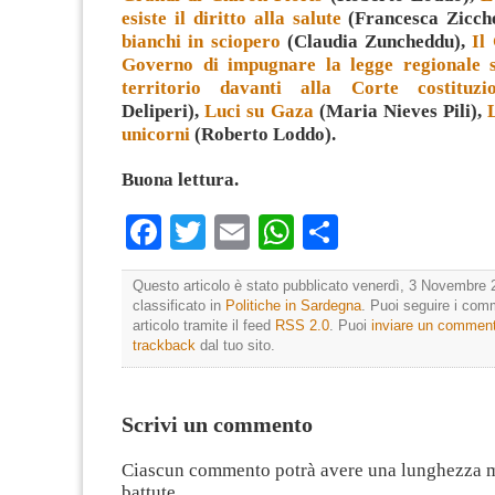
esiste il diritto alla salute
(Francesca Zicch
bianchi in sciopero
(Claudia Zuncheddu),
Il
Governo di impugnare la legge regionale 
territorio davanti alla Corte costituzio
Deliperi),
Luci su Gaza
(Maria Nieves Pili),
unicorni
(Roberto Loddo).
Buona lettura.
Facebook
Twitter
Email
WhatsApp
Condividi
Questo articolo è stato pubblicato venerdì, 3 Novembre 
classificato in
Politiche in Sardegna
. Puoi seguire i com
articolo tramite il feed
RSS 2.0
. Puoi
inviare un commen
trackback
dal tuo sito.
Scrivi un commento
Ciascun commento potrà avere una lunghezza 
battute.