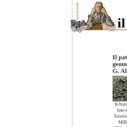
Il pa
geomi
G. Al
Il-Nur
foto-
Teravis
MIB