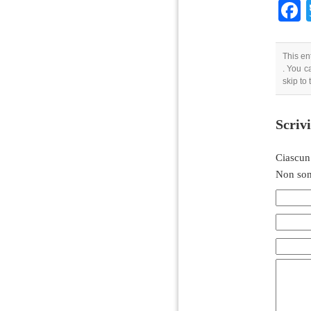
This en
. You c
skip to
Scriv
Ciascun
Non son