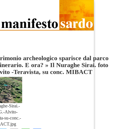
trimonio archeologico sparisce dal parco
nerario. E ora?
»
Il Nuraghe Sirai. foto
vito -Teravista, su conc. MIBACT
aghe-Sirai.-
G.-Alvito-
ta-su-conc.-
ACT.jpg