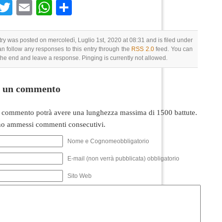
Facebook
Twitter
Email
WhatsApp
Condividi
try was posted on mercoledì, Luglio 1st, 2020 at 08:31 and is filed under
an follow any responses to this entry through the
RSS 2.0
feed. You can
 the end and leave a response. Pinging is currently not allowed.
i un commento
 commento potrà avere una lunghezza massima di 1500 battute.
o ammessi commenti consecutivi.
Nome e Cognomeobbligatorio
E-mail (non verrà pubblicata) obbligatorio
Sito Web