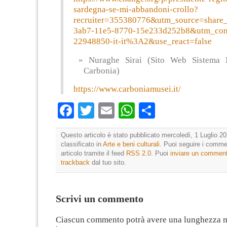
sardegna-se-mi-abbandoni-crollo?
recruiter=355380776&utm_source=share
3ab7-11e5-8770-15e233d252b8&utm_cont
22948850-it-it%3A2&use_react=false
Nuraghe Sirai (Sito Web Sistema 
Carbonia)
https://www.carboniamusei.it/
Facebook
Twitter
Email
WhatsApp
Condividi
Questo articolo è stato pubblicato mercoledì, 1 Luglio 20
classificato in
Arte e beni culturali
. Puoi seguire i comme
articolo tramite il feed
RSS 2.0
. Puoi
inviare un commen
trackback
dal tuo sito.
Scrivi un commento
Ciascun commento potrà avere una lunghezza 