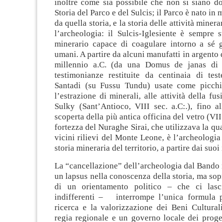
inoltre come sia possibile che non si siano d
Storia del Parco e del Sulcis; il Parco è nato in
da quella storia, e la storia delle attività miner
l’archeologia: il Sulcis-Iglesiente è sempre st
minerario capace di coagulare intorno a sé g
umani. A partire da alcuni manufatti in argento 
millennio a.C. (da una Domus de janas di C
testimonianze restituite da centinaia di te
Santadi (su Fussu Tundu) usate come picchi
l’estrazione di minerali, alle attività della fu
Sulky (Sant’Antioco, VIII sec. a.C:.), fino al
scoperta della più antica officina del vetro (VII 
fortezza del Nuraghe Sirai, che utilizzava la qu
vicini rilievi del Monte Leone, è l’archeologia
storia mineraria del territorio, a partire dai suoi 
La “cancellazione” dell’archeologia dal Bando
un lapsus nella conoscenza della storia, ma sopr
di un orientamento politico – che ci lasc
indifferenti – interrompe l’unica formula p
ricerca e la valorizzazione dei Beni Cultural
regia regionale e un governo locale dei proge