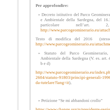
Per approfondire:
Decreto istitutivo del Parco Geominera
e Ambientale della Sardegna, del 16.
particolare nell’art.
http://www.parcogeominerario.eu/attac
Testo di modifica del 2016 (stesso
http://www.parcogeominerario.eu/attach
Statuto del Parco Geominerario,
Ambientale della Sardegna (V. es. art.
b e d)
http://www.parcogeominerario.eu/index.p
2604/statuto-91803/principi-generali-1996
da-tutelare?lang=it
),
Petizione “Se mi abbandoni crollo”
https://www.change.org/p/presidente-regi