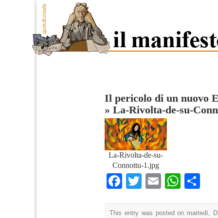
Il pericolo di un nuovo 
»
La-Rivolta-de-su-Conn
La-Rivolta-de-su-
Connottu-1.jpg
Facebook
Twitter
Email
What
Co
This entry was posted on martedì, D