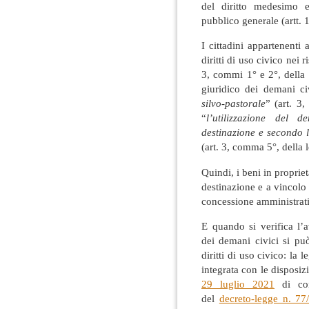
del diritto medesimo e
pubblico generale (artt. 
I cittadini appartenenti a
diritti di uso civico nei 
3, commi 1° e 2°, della 
giuridico dei demani ci
silvo-pastorale
” (art. 3
“
l’utilizzazione del
destinazione e secondo le
(art. 3, comma 5°, della 
Quindi, i beni in propriet
destinazione e a vincolo
concessione amministrati
E quando si verifica l’a
dei demani civici si pu
diritti di uso civico: la 
integrata con le disposiz
29 luglio 2021
di con
del
decreto-legge n. 77