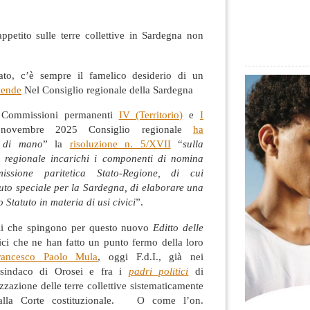
ppetito sulle terre collettive in Sardegna non
to, c’è sempre il famelico desiderio di un
dende
Nel Consiglio regionale della Sardegna
e Commissioni permanenti
IV (Territorio)
e
I
novembre 2025 Consiglio regionale
ha
a di mano
” la
risoluzione n. 5/XVII
“
sulla
a regionale incarichi i componenti di nomina
issione paritetica Stato-Regione, di cui
atuto speciale per la Sardegna, di elaborare una
 Statuto in materia di usi civici
”.
nali che spingono per questo nuovo
Editto delle
ici che ne han fatto un punto fermo della loro
rancesco Paolo Mula
, oggi F.d.I., già nei
à sindaco di Orosei e fra i
padri politici
di
zzazione delle terre collettive sistematicamente
e dalla Corte costituzionale. O come l’on.