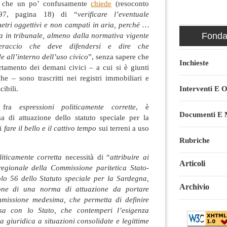
I., che un po’ confusamente
chiede
(resoconto
 97, pagina 18) di “
verificare l’eventuale
etri oggettivi e non campati in aria, perché …
ta in tribunale, almeno dalla normativa vigente
Fondaz
eraccio che deve difendersi e dire che
 all’interno dell’uso civico
”, senza sapere che
Inchieste
rtamento dei demani civici – a cui si è giunti
he – sono trascritti nei registri immobiliari e
ibili.
Interventi E O
to fra
espressioni politicamente corrette
, è
Documenti E M
 di attuazione dello statuto speciale per la
di
fare il bello e il cattivo tempo
sui terreni a uso
Rubriche
liticamente corretta
necessità di “
attribuire ai
Articoli
egionale della Commissione paritetica Stato-
olo 56 dello Statuto speciale per la Sardegna,
Archivio
ione di una norma di attuazione da portare
mmissione medesima, che permetta di definire
sa con lo Stato, che contemperi l’esigenza
a giuridica a situazioni consolidate e legittime