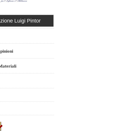
ione Luigi Pintor
pinioni
ateriali