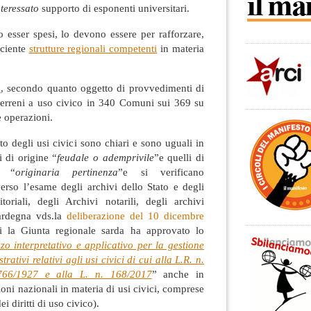
teressato
supporto di esponenti universitari.
 esser spesi, lo devono essere per rafforzare,
iciente
strutture regionali competenti
in materia
a
, secondo quanto oggetto di provvedimenti di
 terreni a uso civico in 340 Comuni sui 369 su
e operazioni.
nto degli usi civici sono chiari e sono uguali in
ni di origine “
feudale o ademprivile
”e quelli di
 “
originaria pertinenza
”e si verificano
erso l’esame degli archivi dello Stato e degli
itoriali, degli Archivi notarili, degli archivi
Sardegna vds.la
deliberazione del 10 dicembre
 la Giunta regionale sarda ha approvato lo
zzo interpretativo e applicativo per la gestione
ativi relativi agli usi civici di cui alla L.R. n.
766/1927 e alla L. n. 168/2017
” anche in
ioni nazionali in materia di usi civici, comprese
i diritti di uso civico).