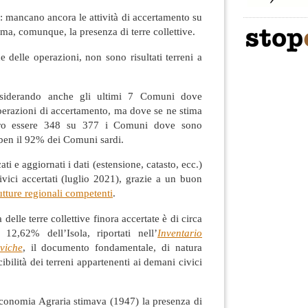
 mancano ancora le attività di accertamento su
ima, comunque, la presenza di terre collettive.
 delle operazioni, non sono risultati terreni a
siderando anche gli ultimi 7 Comuni dove
perazioni di accertamento, ma dove se ne stima
ero essere 348 su 377 i Comuni dove sono
 ben il 92% dei Comuni sardi.
cati e aggiornati i dati (estensione, catasto, ecc.)
ivici accertati (luglio 2021), grazie a un buon
utture regionali competenti
.
elle terre collettive finora accertate è di circa
 12,62% dell’Isola, riportati nell’
Inventario
iviche
, il documento fondamentale, di natura
ibilità dei terreni appartenenti ai demani civici
Economia Agraria stimava (1947) la presenza di