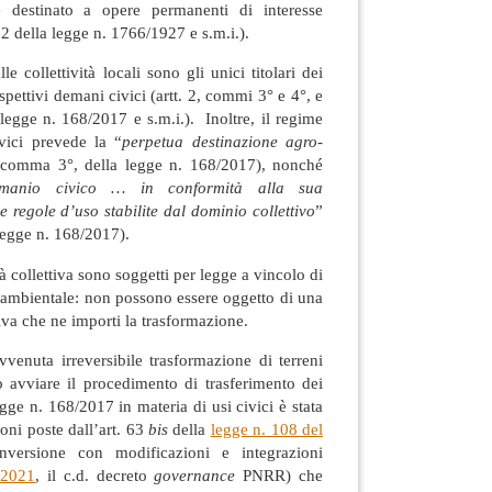
 destinato a opere permanenti di interesse
12 della legge n. 1766/1927 e s.m.i.).
lle collettività locali sono gli unici titolari dei
rispettivi demani civici (artt. 2, commi 3° e 4°, e
legge n. 168/2017 e s.m.i.). Inoltre, il regime
vici prevede la “
perpetua destinazione agro-
, comma 3°, della legge n. 168/2017), nonché
 demanio civico … in conformità alla sua
 regole d’uso stabilite dal dominio collettivo
”
legge n. 168/2017).
à collettiva sono soggetti per legge a vincolo di
 ambientale: non possono essere oggetto di una
va che ne importi la trasformazione.
vvenuta irreversibile trasformazione di terreni
ò avviare il procedimento di trasferimento dei
legge n. 168/2017 in materia di usi civici è stata
ioni poste dall’art. 63
bis
della
legge n. 108 del
versione con modificazioni e integrazioni
/2021
, il c.d. decreto
governance
PNRR) che