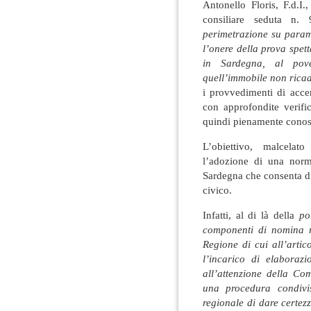
Antonello Floris, F.d.
consiliare seduta n.
perimetrazione su param
l’onere della prova spet
in Sardegna, al pov
quell’immobile non ricade
i provvedimenti di acce
con approfondite verific
quindi pienamente conosc
L’obiettivo, malcela
l’adozione di una norma
Sardegna che consenta 
civico.
Infatti, al di là della
po
componenti di nomina r
Regione di cui all’artic
l’incarico di elaboraz
all’attenzione della Co
una procedura condivi
regionale di dare certezz