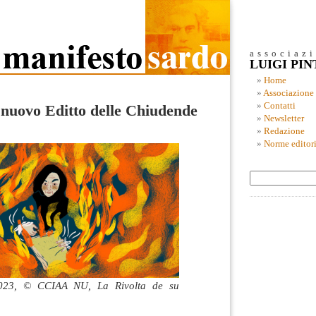
associaz
LUIGI PI
Home
Associazione
Contatti
n nuovo Editto delle Chiudende
Newsletter
Redazione
Norme editori
023, © CCIAA NU, La Rivolta de su