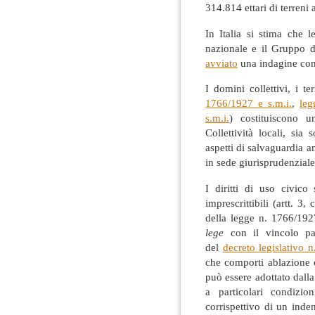
314.814 ettari di terreni
In Italia si stima che l
nazionale e il Gruppo d
avviato
una indagine cono
I domini collettivi, i t
1766/1927 e s.m.i.
,
leg
s.m.i.
) costituiscono u
Collettività locali, sia
aspetti di salvaguardia 
in sede giurisprudenziale
I diritti di uso civico 
imprescrittibili (artt. 
della legge n. 1766/1927
lege
con il vincolo pa
del
decreto legislativo n
che comporti ablazione 
può essere adottato dall
a particolari condizio
corrispettivo di un inden