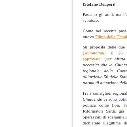
[Stefano Deliperi]
Passano gli anni, ma l’a
svanisce.
Come nel recente passa
nuovo
Editto delle Chiu
Su proposta delle du
(Autonomia)
, il 26 
approvato
“
per alzat
necessità che la Giunt
regionale della Comm
all’articolo 56 dello St
norma di attuazione dello
Fra i consiglieri regio
Chiudende
vi sono polit
politica come l’on.
F
Riformatori Sardi, gi
operazioni di sdemaniali
dichiarate illegittim