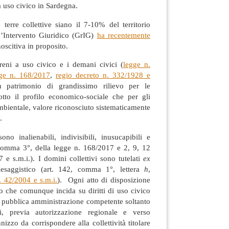
 a uso civico in Sardegna.
e terre collettive siano il 7-10% del territorio
’Intervento Giuridico (GrIG)
ha recentemente
scitiva in proposito.
erreni a uso civico e i demani civici (
legge n.
ge n. 168/2017
,
regio decreto n. 332/1928 e
n patrimonio di grandissimo rilievo per le
 sotto il profilo economico-sociale che per gli
ambientale, valore riconosciuto sistematicamente
.
sono inalienabili, indivisibili, inusucapibili e
3, comma 3°, della legge n. 168/2017 e 2, 9, 12
 e s.m.i.). I domini collettivi sono tutelati
ex
esaggistico (art. 142, comma 1°, lettera
h
,
. 42/2004 e s.m.i.
). Ogni atto di disposizione
o che comunque incida su diritti di uso civico
a pubblica amministrazione competente soltanto
ni, previa autorizzazione regionale e verso
nizzo da corrispondere alla collettività titolare