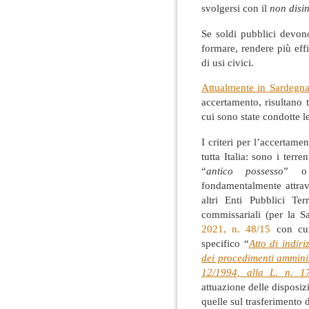
svolgersi con il
non disin
Se soldi pubblici devono
formare, rendere più eff
di usi civici.
Attualmente in Sardegn
accertamento, risultano
cui sono state condotte l
I criteri per l’accertame
tutta Italia: sono i terre
“
antico possesso
” o
fondamentalmente attrav
altri Enti Pubblici Terr
commissariali (per la 
2021, n. 48/15
con cui
specifico “
Atto di indiri
dei procedimenti amministr
12/1994, alla L. n. 1
attuazione delle disposiz
quelle sul trasferimento de