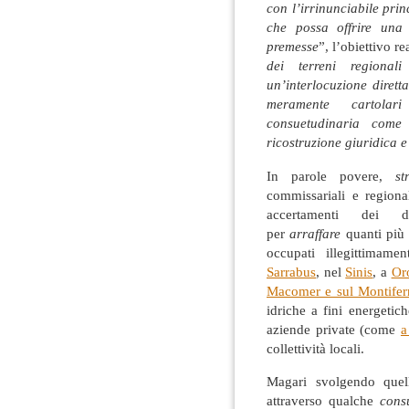
con l’irrinunciabile princ
che possa offrire una 
premesse
”, l’obiettivo re
dei terreni regiona
un’interlocuzione dirett
meramente cartolar
consuetudinaria come 
ricostruzione giuridica 
In parole povere,
st
commissariali e regiona
accertamenti dei d
per
arraffare
quanti più 
occupati illegittimame
Sarrabus
, nel
Sinis
, a
Or
Macomer e sul Montifer
idriche a fini energetich
aziende private (come
a
collettività locali.
Magari svolgendo quel
attraverso qualche
cons