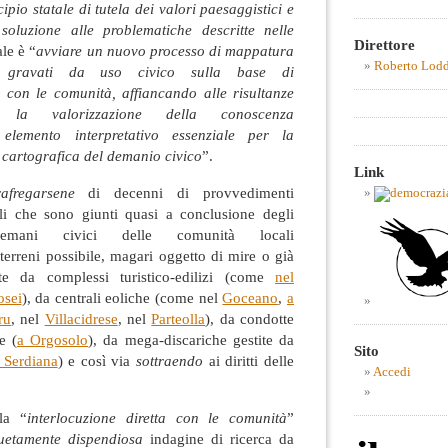
ipio statale di tutela dei valori paesaggistici e
soluzione alle problematiche descritte nelle
Direttore
ale è “
avviare un nuovo processo di mappatura
Roberto Lod
li gravati da uso civico sulla base di
a con le comunità, affiancando alle risultanze
i la valorizzazione della conoscenza
elemento interpretativo essenziale per la
e cartografica del demanio civico
”.
Link
rafregarsene
di decenni di provvedimenti
li che sono giunti quasi a conclusione degli
emani civici delle comunità locali
terreni possibile, magari oggetto di mire o già
nte da complessi turistico-edilizi (come
nel
osei
), da centrali eoliche (come nel
Goceano
,
a
ru
, nel
Villacidrese
, nel
Parteolla
), da condotte
e (
a Orgosolo
), da mega-discariche gestite da
Sito
 Serdiana
) e così via
sottraendo
ai diritti delle
Accedi
la “
interlocuzione diretta con le comunità
”
uetamente dispendiosa
indagine di ricerca da