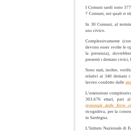
I Comuni sardi sono 377:
7 Comuni, nei quali si st
In 30 Comuni, al termine
uso civico.
Complessivamente (con
devono esser svolte le o
la presenza), dovrebb
presenti i demani civici,
Sono stati, inoltre, verifi
relativi ai 340 demani c
lavoro condotto dalle
str
L’estensione complessiva d
303.676 ettari, pari al
regionale delle Terre c
ricognitiva, per la conosc
in Sardegna.
L’Istituto Nazionale di 