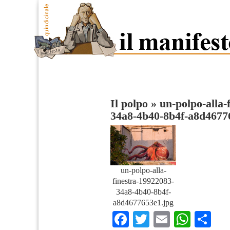
Il polpo
»
un-polpo-alla-
34a8-4b40-8b4f-a8d4677
un-polpo-alla-
finestra-19922083-
34a8-4b40-8b4f-
a8d4677653e1.jpg
Facebook
Twitter
Email
What
Co