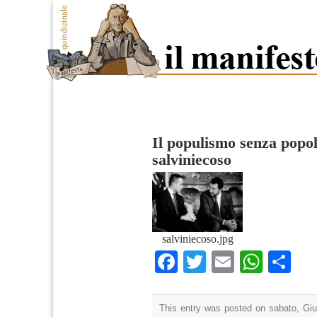
Il populismo senza popol
salviniecoso
salviniecoso.jpg
Facebook
Twitter
Email
What
Co
This entry was posted on sabato, Giu