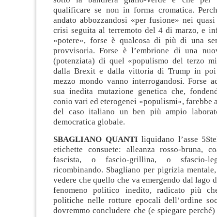
qualificare se non in forma cromatica. Perc
andato abbozzandosi «per fusione» nei quasi 
crisi seguita al terremoto del 4 di marzo, e in
«potere», forse è qualcosa di più di una se
provvisoria. Forse è l’embrione di una nuo
(potenziata) di quel «populismo del terzo mi
dalla Brexit e dalla vittoria di Trump in poi
mezzo mondo vanno interrogandosi. Forse ad
sua inedita mutazione genetica che, fonden
conio vari ed eterogenei «populismi», farebbe 
del caso italiano un ben più ampio laborato
democratica globale.
SBAGLIANO QUANTI
liquidano l’asse 5Ste
etichette consuete: alleanza rosso-bruna, coa
fascista, o fascio-grillina, o sfascio-l
ricombinando. Sbagliano per pigrizia mentale, 
vedere che quello che va emergendo dal lago d
fenomeno politico inedito, radicato più ch
politiche nelle rotture epocali dell’ordine soc
dovremmo concludere che (e spiegare perché)