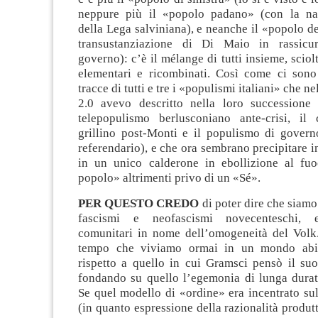
neppure più il «popolo padano» (con la naz
della Lega salviniana), e neanche il «popolo de
transustanziazione di Di Maio in rassic
governo): c’è il mélange di tutti insieme, sciol
elementari e ricombinati. Così come ci sono 
tracce di tutti e tre i «populismi italiani» che 
2.0 avevo descritto nella loro successione 
telepopulismo berlusconiano ante-crisi, il
grillino post-Monti e il populismo di govern
referendario), e che ora sembrano precipitare i
in un unico calderone in ebollizione al fu
popolo» altrimenti privo di un «Sé».
PER QUESTO CREDO
di poter dire che siamo
fascismi e neofascismi novecenteschi, e
comunitari in nome dell’omogeneità del Volk.
tempo che viviamo ormai in un mondo abis
rispetto a quello in cui Gramsci pensò il s
fondando su quello l’egemonia di lunga durata
Se quel modello di «ordine» era incentrato su
(in quanto espressione della razionalità produtt