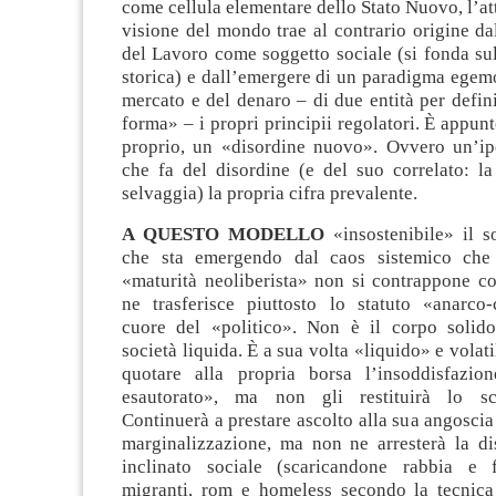
come cellula elementare dello Stato Nuovo, l’at
visione del mondo trae al contrario origine da
del Lavoro come soggetto sociale (si fonda sul
storica) e dall’emergere di un paradigma egem
mercato e del denaro – di due entità per defin
forma» – i propri principii regolatori. È appunt
proprio, un «disordine nuovo». Ovvero un’ipo
che fa del disordine (e del suo correlato: la
selvaggia) la propria cifra prevalente.
A QUESTO MODELLO
«insostenibile» il s
che sta emergendo dal caos sistemico che c
«maturità neoliberista» non si contrappone co
ne trasferisce piuttosto lo statuto «anarco-c
cuore del «politico». Non è il corpo solido
società liquida. È a sua volta «liquido» e volat
quotare alla propria borsa l’insoddisfazio
esautorato», ma non gli restituirà lo sce
Continuerà a prestare ascolto alla sua angoscia
marginalizzazione, ma non ne arresterà la di
inclinato sociale (scaricandone rabbia e f
migranti, rom e homeless secondo la tecnic