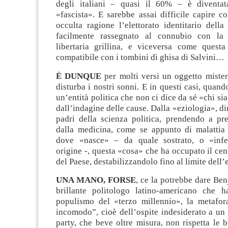
degli italiani – quasi il 60% – è diventat
«fascista». E sarebbe assai difficile capire 
occulta ragione l’elettorato identitario dell
facilmente rassegnato al connubio con la 
libertaria grillina, e viceversa come questa
compatibile con i tombini di ghisa di Salvini…
È DUNQUE
per molti versi un oggetto mister
disturba i nostri sonni. E in questi casi, quand
un’entità politica che non ci dice da sé «chi sia»
dall’indagine delle cause. Dalla «eziologia», di
padri della scienza politica, prendendo a pre
dalla medicina, come se appunto di malattia s
dove «nasce» – da quale sostrato, o «infe
origine -, questa «cosa» che ha occupato il cent
del Paese, destabilizzandolo fino al limite dell’
UNA MANO, FORSE
, ce la potrebbe dare Ben
brillante politologo latino-americano che h
populismo del «terzo millennio», la metafora
incomodo”, cioè dell’ospite indesiderato a un
party, che beve oltre misura, non rispetta le