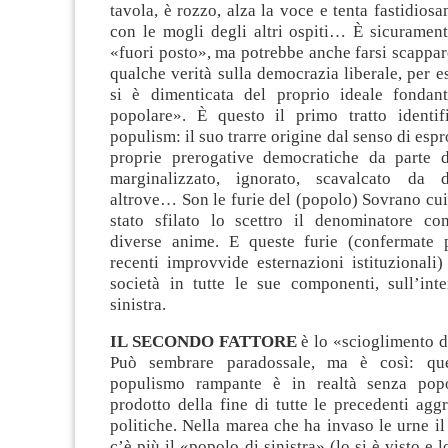
tavola, è rozzo, alza la voce e tenta fastidiosa
con le mogli degli altri ospiti… È sicurament
«fuori posto», ma potrebbe anche farsi scappa
qualche verità sulla democrazia liberale, per 
si è dimenticata del proprio ideale fondant
popolare». È questo il primo tratto identi
populism: il suo trarre origine dal senso di esp
proprie prerogative democratiche da parte d
marginalizzato, ignorato, scavalcato da d
altrove… Son le furie del (popolo) Sovrano cui 
stato sfilato lo scettro il denominatore c
diverse anime. E queste furie (confermate 
recenti improvvide esternazioni istituzionali)
società in tutte le sue componenti, sull’inte
sinistra.
IL SECONDO FATTORE
è lo «scioglimento di
Può sembrare paradossale, ma è così: que
populismo rampante è in realtà senza popo
prodotto della fine di tutte le precedenti agg
politiche. Nella marea che ha invaso le urne i
c’è più il «popolo di sinistra» (lo si è visto e l