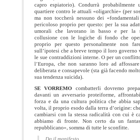
capro espiatorio). Condurrà probabilmente 
quartiere contro le attuali «oligarchie» (per sos
ma non toccherà nessuno dei «fondamentali 
pericoloso proprio per questo: per la sua adatta
umorali che lavorano in basso e per la 
collusione con le logiche di fondo che ope
proprio per questo personalmente non far
sull’ipotesi che a breve tempo il loro governo v
le sue contraddizioni interne. O per un conflit
l’Europa, che non saranno loro ad affossar
deliberata e consapevole (sta già facendo molto
sua tendenza suicida).
SE VORREMO
combatterli dovremo prepa
davanti un avversario proteiforme, affrontab
forza e da una cultura politica che abbia sap
volta, il proprio esodo dalla terra d’origine: ch
cambiarsi con la stessa radicalità con cui è 
abbiamo di fronte. Non certo da un fantas
repubblicano», somma di tutte le sconfitte.
Da il manifesto