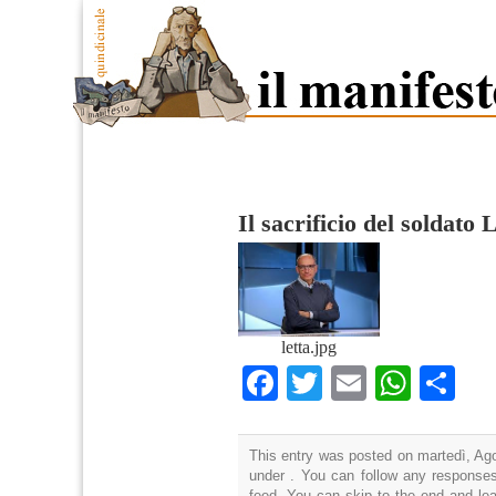
Il sacrificio del soldato 
letta.jpg
Facebook
Twitter
Email
What
Co
This entry was posted on martedì, Ago
under . You can follow any responses
feed. You can skip to the end and lea