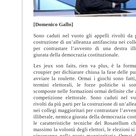
[Domenico Gallo]
Sono caduti nel vuoto gli appelli rivolti da 
costruzione di un’alleanza antifascista nei coll
per contrastare l’avvento di una destra ill
giurata della democrazia costituzionale.
Les jeux son faits, rien va plus, è la form
croupier per dichiarare chiusa la fase delle pu
avviare la roulette. Ormai i giochi sono fatti
termini elettorali, le forze politiche si 
scomposte nelle formazioni ormai definite che 
competizione elettorale. Sono caduti nel vu
rivolti da più parti per la costruzione di un’alle
nei collegi maggioritari per contrastare l’avven
illiberale, nemica giurata della democrazia cost
le caratteristiche tecniche del Rosatellum 
massimo la volontà degli elettori, le elezioni s
vinceranno nella quota maggioritaria. Ormai è