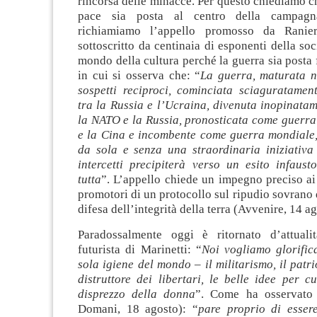
rincorsa delle minacce. Per questo chiediamo che
pace sia posta al centro della campagna
richiamiamo l’appello promosso da Ranie
sottoscritto da centinaia di esponenti della soc
mondo della cultura perché la guerra sia posta f
in cui si osserva che: “
La guerra, maturata ne
sospetti reciproci, cominciata sciaguratame
tra la Russia e l’Ucraina, divenuta inopinata
la NATO e la Russia, pronosticata come guerra
e la Cina e incombente come guerra mondiale,
da sola e senza una straordinaria iniziativa 
intercetti precipiterà verso un esito infaust
tutta
”. L’appello chiede un impegno preciso ai 
promotori di un protocollo sul ripudio sovrano d
difesa dell’integrità della terra (Avvenire, 14 ag
Paradossalmente oggi è ritornato d’attuali
futurista di Marinetti: “
Noi vogliamo glorific
sola igiene del mondo – il militarismo, il patri
distruttore dei libertari, le belle idee per c
disprezzo della donna
”. Come ha osservato 
Domani, 18 agosto): “
pare proprio di essere