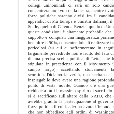
collegi uninominali ci sarà un solo candi
concentreranno i voti della destra, mentre i voti 
forze politiche saranno divisi fra il candid
appendici di Più Europa e Sinistra italiana), il
Stelle, quello di Calenda-Renzi e quello di Uni
queste condizioni è altamente probabile che l
cappotto e conquisti una maggioranza parlam
ben oltre il 50%, consentendole di realizzare i 
pericolosi (su cui ci soffermeremo in seguit
largamente prevedibile non è frutto del fato c
di una precisa scelta politica di Letta, che h
stipulata in precedenza con il Movimento 5 
campo largo), accettando stoicamente la
sconfitta. Diciamo la verità, una scelta così
inspiegabile deve avere una ragione profonda
punto di vista, nobile. Quando c’è una gue
richiede a tutti il massimo spirito di sacrificio.
si è sacrificato sull’altare della NATO, che
avrebbe gradito la partecipazione al governo 
forza politica il cui leader ha avuto l’impuden
che non obbedisce agli ordini di Washingto