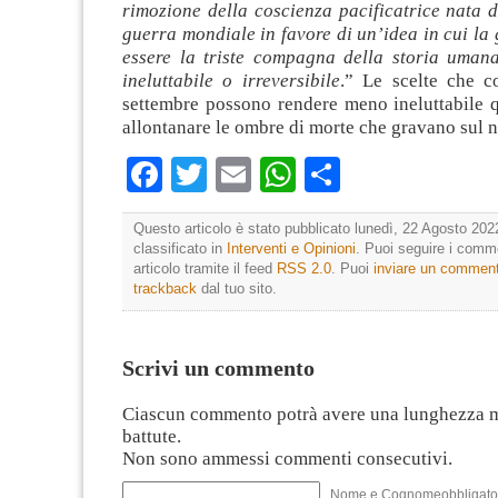
rimozione della coscienza pacificatrice nata 
guerra mondiale in favore di un’idea in cui la
essere la triste compagna della storia uman
ineluttabile o irreversibile
.” Le scelte che 
settembre possono rendere meno ineluttabile q
allontanare le ombre di morte che gravano sul n
Facebook
Twitter
Email
WhatsApp
Condividi
Questo articolo è stato pubblicato lunedì, 22 Agosto 202
classificato in
Interventi e Opinioni
. Puoi seguire i comm
articolo tramite il feed
RSS 2.0
. Puoi
inviare un commen
trackback
dal tuo sito.
Scrivi un commento
Ciascun commento potrà avere una lunghezza 
battute.
Non sono ammessi commenti consecutivi.
Nome e Cognomeobbligato