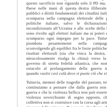
questo sacrificio non riguarda solo il PD ma,
Paese nelle mani di questa destra illiberale
pubblici e diritti fondamentali dei cittadini ital
scomparsa nella campagna elettorale delle p
politiche italiane, salvo le dichiarazio
incondizionato all’Ucraina e alle scelte dell
sono rivolte agli elettori italiani ma ai poteri
scomparso ogni impegno per la pace. Tuttav
piombata pesantemente nella campagna
sconvolgendo gli equilibri fra le forze politich
risultati elettorali (sia che vinca la destra
miracolosamente risalga la china) verso la
governo di stretta fedeltà atlantica, che n
ostacolo al prolungamento della guerra i
quando
vuolsi così colà dove si puote ciò che s
Tuttavia, memori delle tragedie del passato, t
continuiamo a pensare che dalla guerra non
guerra e che la violenza bellica non può esser
violenza soverchiante di segno opposto, ch
collettiva non si costruisce con la corsa agli a