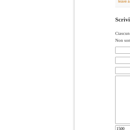
leave 
Scriv
Ciascun
Non son