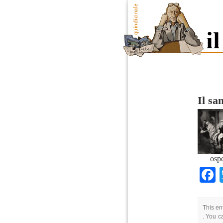
Il sa
ospe
This en
. You c