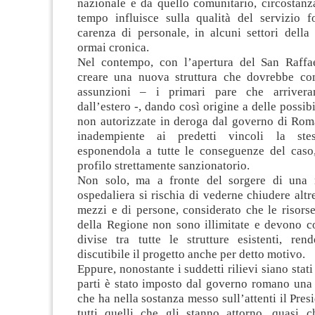
nazionale e da quello comunitario, circostanz
tempo influisce sulla qualità del servizio fo
carenza di personale, in alcuni settori della
ormai cronica.
Nel contempo, con l’apertura del San Raffa
creare una nuova struttura che dovrebbe co
assunzioni – i primari pare che arriveran
dall’estero -, dando così origine a delle possib
non autorizzate in deroga dal governo di Rom
inadempiente ai predetti vincoli la st
esponendola a tutte le conseguenze del caso,
profilo strettamente sanzionatorio.
Non solo, ma a fronte del sorgere di una n
ospedaliera si rischia di vederne chiudere altr
mezzi e di persone, considerato che le risors
della Regione non sono illimitate e devono 
divise tra tutte le strutture esistenti, ren
discutibile il progetto anche per detto motivo.
Eppure, nonostante i suddetti rilievi siano stati
parti è stato imposto dal governo romano una 
che ha nella sostanza messo sull’attenti il Pres
tutti quelli che gli stanno attorno, quasi 