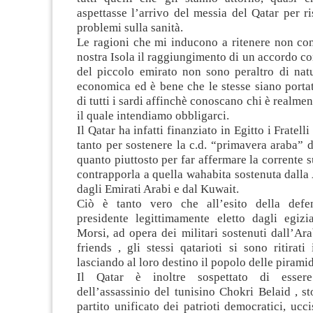
aspettasse l’arrivo del messia del Qatar per ri
problemi sulla sanità.
Le ragioni che mi inducono a ritenere non con
nostra Isola il raggiungimento di un accordo c
del piccolo emirato non sono peraltro di natu
economica ed è bene che le stesse siano porta
di tutti i sardi affinchè conoscano chi è realmen
il quale intendiamo obbligarci.
Il Qatar ha infatti finanziato in Egitto i Frate
tanto per sostenere la c.d. “primavera araba” d
quanto piuttosto per far affermare la corrente s
contrapporla a quella wahabita sostenuta dalla 
dagli Emirati Arabi e dal Kuwait.
Ciò è tanto vero che all’esito della defen
presidente legittimamente eletto dagli egi
Morsi, ad opera dei militari sostenuti dall’Ar
friends , gli stessi qatarioti si sono ritirat
lasciando al loro destino il popolo delle piramid
Il Qatar è inoltre sospettato di esser
dell’assassinio del tunisino Chokri Belaid , st
partito unificato dei patrioti democratici, ucci