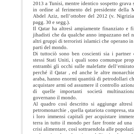
2013 a Tunisi, mentre identico sospetto grava 
in ordine al ferimento del presidente della 
Abdel Aziz, nell’ottobre del 2012 (v. Nigriz
pagg. 30 e segg.).
Il Qatar ha altresì ampiamente finanziato e f
jihadisti che da qualche anno impazzano nel n
altri gruppi di terroristi islamici che operano in 
parti del mondo.
Di tuttociò sono ben coscienti sia i partner 
stessi Stati Uniti, i quali sono comunque pro
entrambi gli occhi sulle malefatte dell’emira
perché il Qatar , ed anche le altre monarchie
araba, hanno enormi quantità di petrodollari ch
acquistare armi od assumere il controllo azion
di quelle importanti società multinazio
governano il mondo.
Al quadro così descritto si aggiunge altresì 
petromonarchie , quella qatariota compresa, st
i loro immensi capitali per acquistare immens
terra in tutto il mondo per fare fronte ad una 
crisi alimentare, così sottraendola alle popolazi