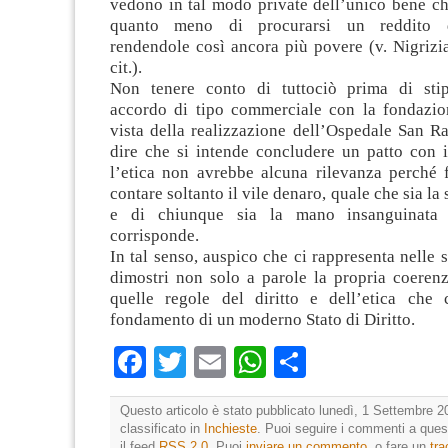
vedono in tal modo private dell’unico bene ch
quanto meno di procurarsi un reddito di
rendendole così ancora più povere (v. Nigriz
cit.).
Non tenere conto di tuttociò prima di stip
accordo di tipo commerciale con la fondazio
vista della realizzazione dell’Ospedale San R
dire che si intende concludere un patto con i
l’etica non avrebbe alcuna rilevanza perché f
contare soltanto il vile denaro, quale che sia l
e di chiunque sia la mano insanguinata
corrisponde.
In tal senso, auspico che ci rappresenta nelle s
dimostri non solo a parole la propria coerenz
quelle regole del diritto e dell’etica che c
fondamento di un moderno Stato di Diritto.
Facebook
Twitter
Email
WhatsApp
Condividi
Questo articolo è stato pubblicato lunedì, 1 Settembre 2
classificato in
Inchieste
. Puoi seguire i commenti a quest
il feed
RSS 2.0
. Puoi
inviare un commento
, o fare un
tr