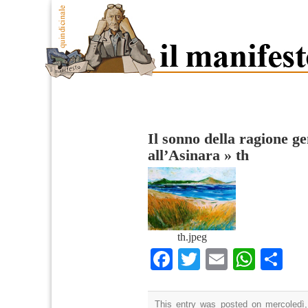
Il sonno della ragione g
all’Asinara
»
th
th.jpeg
Facebook
Twitter
Email
What
Co
This entry was posted on mercoledì,