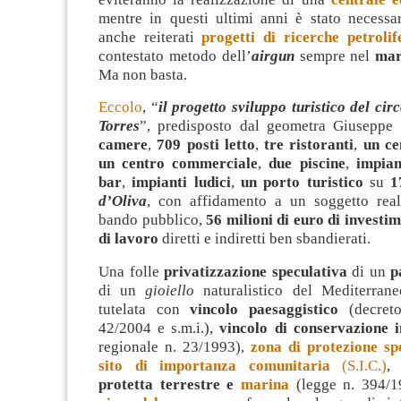
mentre in questi ultimi anni è stato necessar
anche reiterati
progetti di
ricerche petrolif
contestato metodo dell’
airgun
sempre nel
ma
Ma non basta.
Eccolo
, “
il progetto sviluppo turistico del cir
Torres
”, predisposto dal geometra Giusepp
camere
,
709 posti letto
,
tre ristoranti
,
un ce
un centro commerciale
,
due piscine
,
impian
bar
,
impianti ludici
,
un porto turistico
su
1
d’Oliva
, con affidamento a un soggetto real
bando pubblico,
56 milioni di euro di investim
di lavoro
diretti e indiretti ben sbandierati.
Una folle
privatizzazione speculativa
di un
p
di un
gioiello
naturalistico del Mediterrane
tutelata con
vincolo paesaggistico
(decreto
42/2004 e s.m.i.),
vincolo di conservazione i
regionale n. 23/1993),
zona di protezione sp
sito di importanza comunitaria
(S.I.C.)
protetta terrestre e
marina
(legge n. 394/19