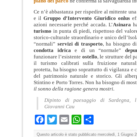
piano del parco
ne conferma la salvaguardia in
Ce n’è abbastanza per rispedire al mittente una
e il
Gruppo d’Intervento Giuridico onlus
eff
azioni necessarie perché accada. L’
Asinara
ha
turismo
in punta di piedi, rispettoso del valore
storico-culturale straordinario e unico dell’Iso
“normali”
servizi di trasporto
, ha bisogno d
condotta idrica
e di un “normale”
depu
funzionare l’esistente
ostello
, le strutture del 
il turismo calibrati sulla fruizione naturali
protetta, ha bisogno soprattutto di vigilanza e 
del patrimonio naturale e storico. Gli albe
Stintino e Porto Torres. Non ha bisogno di mostr
il sonno della ragione genera mostri
.
Dipinto di paesaggio di Sardegna, l
Giovanni Cau
Facebook
Twitter
Email
WhatsApp
Condividi
Questo articolo è stato pubblicato mercoledì, 1 Giugno 2