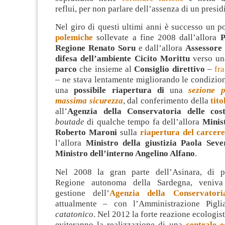
reflui, per non parlare dell’assenza di un presi
Nel giro di questi ultimi anni è successo un po’
polemiche
sollevate a fine 2008 dall’allora
P
Regione Renato Soru
e dall’allora
Assessore 
difesa dell’ambiente Cicito Morittu
verso u
parco
che insieme al
Consiglio direttivo
–
fra
– ne stava lentamente migliorando le condizio
una
possibile riapertura di
una
sezione p
massima sicurezza
, dal conferimento della
tito
all’
Agenzia della Conservatoria delle cos
boutade
di qualche tempo fa dell’allora
Minist
Roberto Maroni
sulla
riapertura del carcer
l’allora
Ministro della giustizia Paola Sev
Ministro dell’interno Angelino Alfano
.
Nel 2008 la gran parte dell’Asinara, di pe
Regione autonoma della Sardegna, veniva 
gestione dell’
Agenzia della Conservatori
attualmente – con l’Amministrazione Pigli
catatonico
. Nel 2012 la forte reazione ecologist
eviteranno la realizzazione di una
centrale 