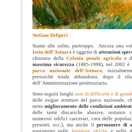
Stefano Deliperi
Siamo alle solite, purtroppo. Ancora una vol
Isola dell’Asinara
è oggetto di
attenzioni spec
chiusura della
Colonia penale agricola
e d
massima sicurezza
(1885-1998), nel 2002 è st
parco nazionale dell’Asinara
, inizialmen
pressochè totale abbandono, dopo il ril
dell’Amministrazione penitenziaria.
Sono seguiti lunghi
anni di difficoltà e di grand
delle esigue strutture del parco nazionale, c
netto
miglioramento delle condizioni ambient
delle tante discariche abusive, restauro c
numerosi edifici carcerari, cura delle popolaz
presenti, ecc.), ma anche il
permanere di a
soprattutto nelle
forniture idriche
e nella d