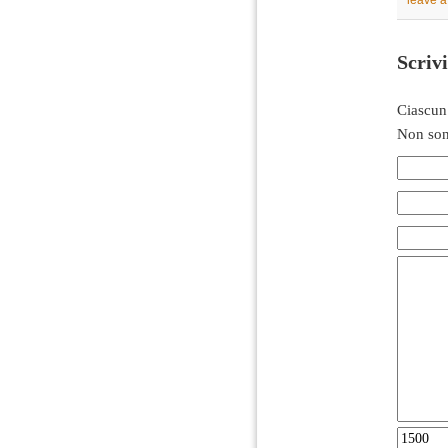
leave 
Scriv
Ciascun
Non son