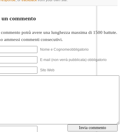
a response
, or
trackback
from your own site.
i un commento
 commento potrà avere una lunghezza massima di 1500 battute.
o ammessi commenti consecutivi.
Nome e Cognomeobbligatorio
E-mail (non verrà pubblicata) obbligatorio
Sito Web