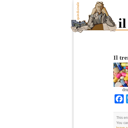
Il tr
dru
This en
You can