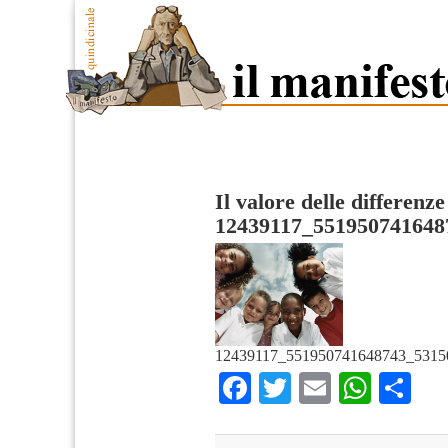
Il valore delle differenze
12439117_551950741648
12439117_551950741648743_5315
Facebook
Twitter
Email
What
Co